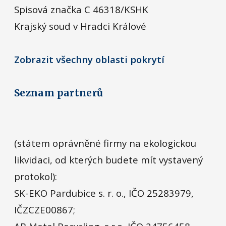
Spisová značka C 46318/KSHK
Krajský soud v Hradci Králové
Zobrazit všechny oblasti pokrytí
Seznam partnerů
(státem oprávněné firmy na ekologickou
likvidaci, od kterých budete mít vystavený
protokol):
SK-EKO Pardubice s. r. o., IČO 25283979,
IČZCZE00867;