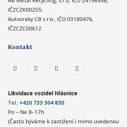
AB Metal Recycling, s.r.o, IČO 24756458,
IČZCZK00255;
Autovraky CB s.r.o., IČO 03180476,
IČZCZC00612
Kontakt
Likvidace vozidel Hlásnice
Tel.:
+420 733 304 830
Po – Ne 8–17h
(Často býváme k zastižení i mimo uvedenou