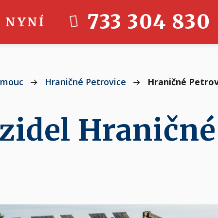
733 304 830
 NYNÍ
omouc
→
Hraničné Petrovice
→
Hraničné Petrov
zidel Hraničné