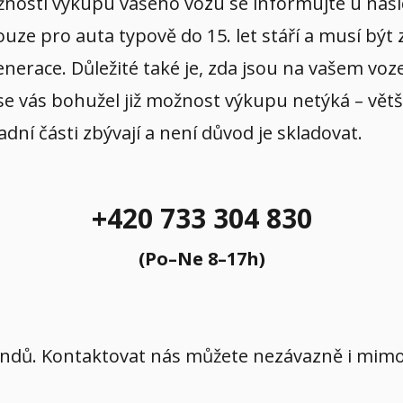
žností výkupu vašeho vozu se informujte u našic
e pro auta typově do 15. let stáří a musí být z
nerace. Důležité také je, zda jsou na vašem voze
se vás bohužel již možnost výkupu netýká – větš
adní části zbývají a není důvod je skladovat.
+420 733 304 830
(Po–Ne 8–17h)
íkendů. Kontaktovat nás můžete nezávazně i mi