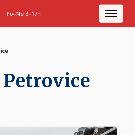
ME
Po–Ne 8–17h
ice
 Petrovice