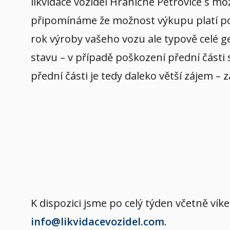
likvidace vozidel Hraničné Petrovice s mo
připomínáme že možnost výkupu platí pouz
rok výroby vašeho vozu ale typově celé ge
stavu – v případě poškození přední části 
přední části je tedy daleko větší zájem – z
K dispozici jsme po celý týden včetně v
info@likvidacevozidel.com
.