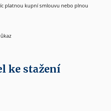
avíc platnou kupní smlouvu nebo plnou
růkaz
l ke stažení