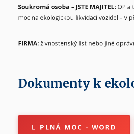
Soukromá osoba – JSTE MAJITEL:
OP a t
moc na ekologickou likvidaci vozidel – v 
FIRMA:
živnostenský list nebo jiné oprá
Dokumenty k ekolog
PLNÁ MOC - WORD