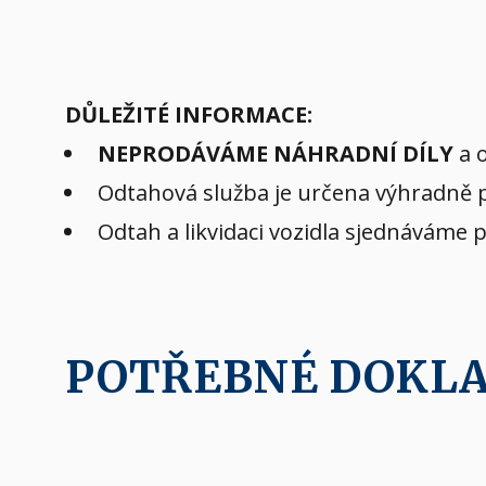
DŮLEŽITÉ INFORMACE:
NEPRODÁVÁME NÁHRADNÍ DÍLY
a o
Odtahová služba je určena výhradně pr
Odtah a likvidaci vozidla sjednáváme 
POTŘEBNÉ DOKL