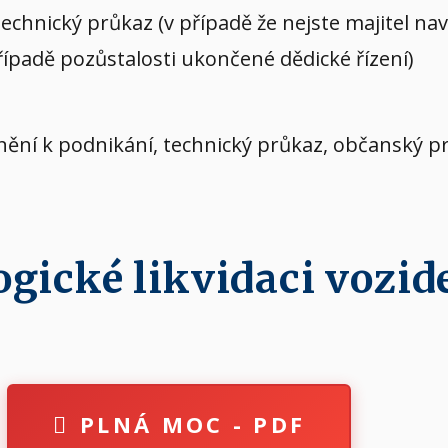
echnický průkaz (v případě že nejste majitel n
případě pozůstalosti ukončené dědické řízení)
vnění k podnikání, technický průkaz, občanský p
ické likvidaci vozide
PLNÁ MOC - PDF