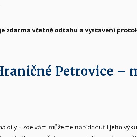
.
 je zdarma včetně odtahu a vystavení proto
 Hraničné Petrovice –
vý na díly – zde vám můžeme nabídnout i jeho v