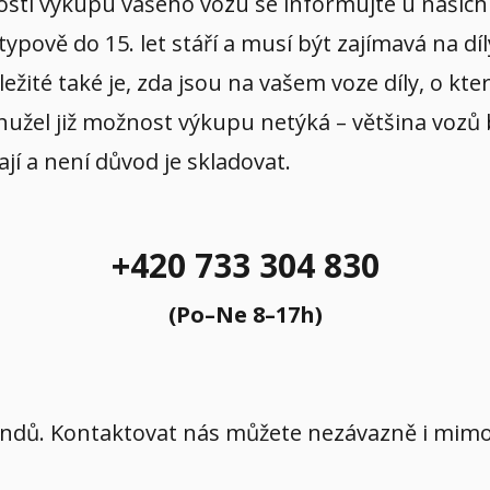
ostí výkupu vašeho vozu se informujte u našich 
pově do 15. let stáří a musí být zajímavá na díl
ežité také je, zda jsou na vašem voze díly, o kt
užel již možnost výkupu netýká – většina vozů b
ají a není důvod je skladovat.
+420 733 304 830
(Po–Ne 8–17h)
íkendů. Kontaktovat nás můžete nezávazně i mi