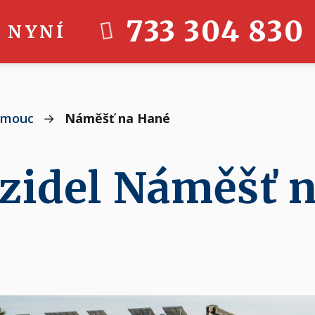
733 304 830
 NYNÍ
omouc
→
Náměšť na Hané
ozidel Náměšť 