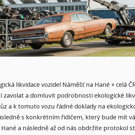
gická likvidace vozidel Náměšť na Hané + celá Č
čí zavolat a domluvit podrobnosti ekologické lik
vůz a k tomuto vozu řádné doklady na ekologicko
sledně s konkrétním řidičem, který bude mít váš
a Hané a následně až od nás obdržíte protokol st