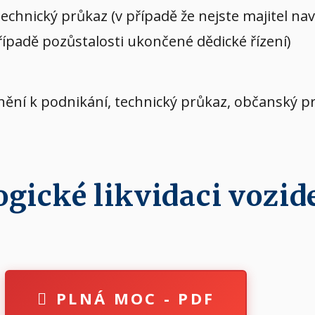
echnický průkaz (v případě že nejste majitel n
případě pozůstalosti ukončené dědické řízení)
vnění k podnikání, technický průkaz, občanský p
ické likvidaci vozide
PLNÁ MOC - PDF