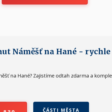
aut Náměšť na Hané - rychle 
áměšť na Hané? Zajistíme odtah zdarma a kompl
ČÁSTI MĚSTA
4 830