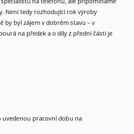
specialistů na telefonu, ale připomínáme
y. Není tedy rozhodující rok výroby
eré by byl zájem v dobrém stavu – v
ourá na předek a o díly z přední části je
mo uvedenou pracovní dobu na