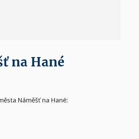
šť na Hané
h města Náměšť na Hané: