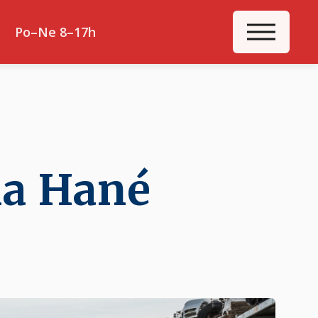
ME
Po–Ne 8–17h
na Hané