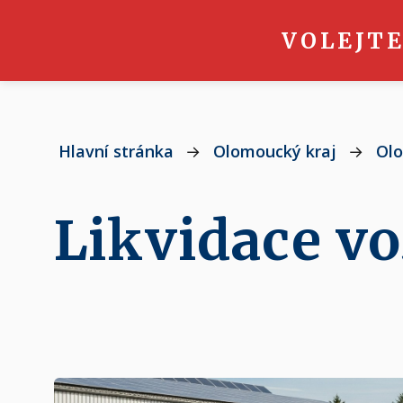
VOLEJTE
Hlavní stránka
→
Olomoucký kraj
→
Ol
Likvidace v