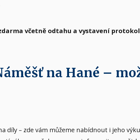
.
 zdarma včetně odtahu a vystavení protoko
 Náměšť na Hané – mo
vý na díly – zde vám můžeme nabídnout i jeho v