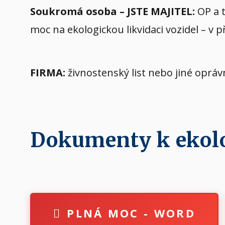
Soukromá osoba – JSTE MAJITEL:
OP a t
moc na ekologickou likvidaci vozidel – v 
FIRMA:
živnostenský list nebo jiné oprá
Dokumenty k ekolog
PLNÁ MOC - WORD