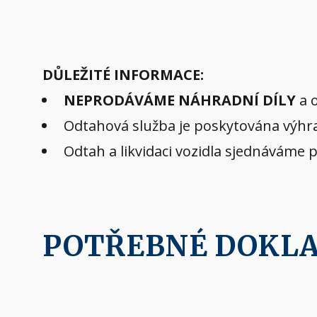
DŮLEŽITÉ INFORMACE:
NEPRODÁVÁME NÁHRADNÍ DÍLY
a o
Odtahová služba je poskytována výhra
Odtah a likvidaci vozidla sjednáváme 
POTŘEBNÉ DOKL