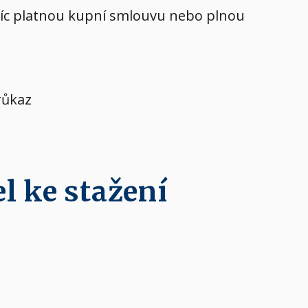
avíc platnou kupní smlouvu nebo plnou
růkaz
l ke stažení