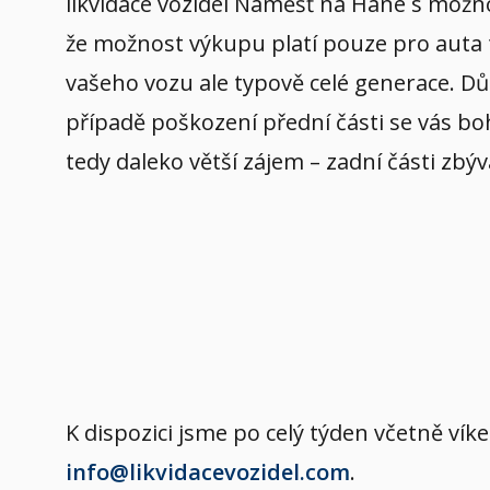
likvidace vozidel Náměšť na Hané s možn
že možnost výkupu platí pouze pro auta ty
vašeho vozu ale typově celé generace. Důl
případě poškození přední části se vás boh
tedy daleko větší zájem – zadní části zbýv
K dispozici jsme po celý týden včetně v
info@likvidacevozidel.com
.