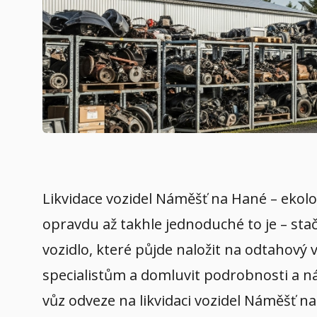
Likvidace vozidel Náměšť na Hané – ekolo
opravdu až takhle jednoduché to je – sta
vozidlo, které půjde naložit na odtahový 
specialistům a domluvit podrobnosti a ná
vůz odveze na likvidaci vozidel Náměšť n