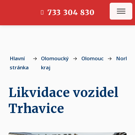
733 304 830
Hlavní
→
Olomoucký
→
Olomouc
→
Norber
stránka
kraj
Likvidace vozidel
Trhavice