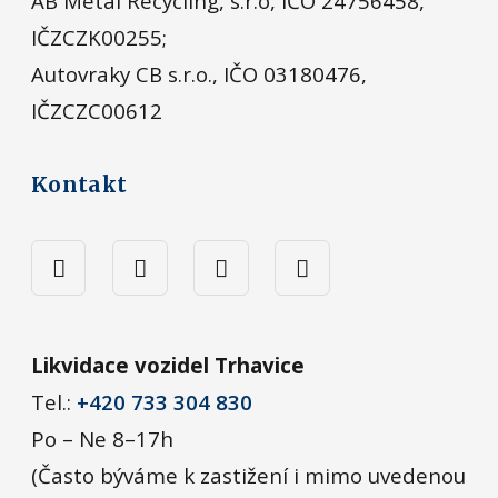
AB Metal Recycling, s.r.o, IČO 24756458,
IČZCZK00255;
Autovraky CB s.r.o., IČO 03180476,
IČZCZC00612
Kontakt
Likvidace vozidel Trhavice
Tel.:
+420 733 304 830
Po – Ne 8–17h
(Často býváme k zastižení i mimo uvedenou