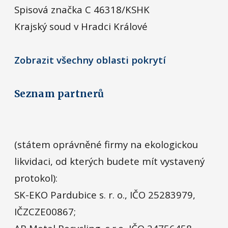
Spisová značka C 46318/KSHK
Krajský soud v Hradci Králové
Zobrazit všechny oblasti pokrytí
Seznam partnerů
(státem oprávněné firmy na ekologickou
likvidaci, od kterých budete mít vystavený
protokol):
SK-EKO Pardubice s. r. o., IČO 25283979,
IČZCZE00867;