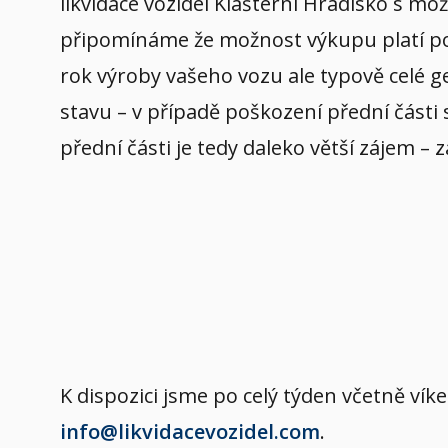
likvidace vozidel Klášterní Hradisko s mo
připomínáme že možnost výkupu platí pouz
rok výroby vašeho vozu ale typově celé ge
stavu – v případě poškození přední části 
přední části je tedy daleko větší zájem – z
K dispozici jsme po celý týden včetně v
info@likvidacevozidel.com
.