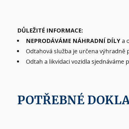
DŮLEŽITÉ INFORMACE:
NEPRODÁVÁME NÁHRADNÍ DÍLY
a o
Odtahová služba je určena výhradně pr
Odtah a likvidaci vozidla sjednáváme 
POTŘEBNÉ DOKL