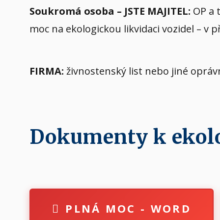
Soukromá osoba – JSTE MAJITEL:
OP a t
moc na ekologickou likvidaci vozidel – v 
FIRMA:
živnostenský list nebo jiné oprá
Dokumenty k ekolog
PLNÁ MOC - WORD