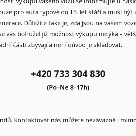
žností výkupu vašeho vozu se informujte u našich
e pro auta typově do 15. let stáří a musí být z
nerace. Důležité také je, zda jsou na vašem voze
se vás bohužel již možnost výkupu netýká – větš
adní části zbývají a není důvod je skladovat.
+420 733 304 830
(Po–Ne 8–17h)
íkendů. Kontaktovat nás můžete nezávazně i mi