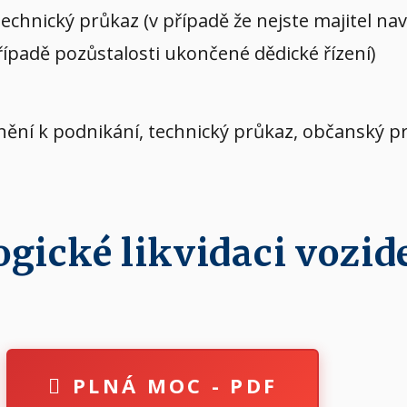
echnický průkaz (v případě že nejste majitel n
případě pozůstalosti ukončené dědické řízení)
vnění k podnikání, technický průkaz, občanský p
ické likvidaci vozide
PLNÁ MOC - PDF