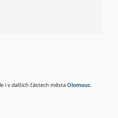
le i v dalších částech města
Olomouc
.