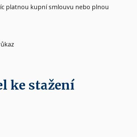
avíc platnou kupní smlouvu nebo plnou
růkaz
l ke stažení