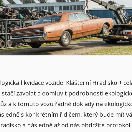
logická likvidace vozidel Klášterní Hradisko + c
 stačí zavolat a domluvit podrobnosti ekologick
vůz a k tomuto vozu řádné doklady na ekologicko
sledně s konkrétním řidičem, který bude mít váš
 Hradisko a následně až od nás obdržíte protokol