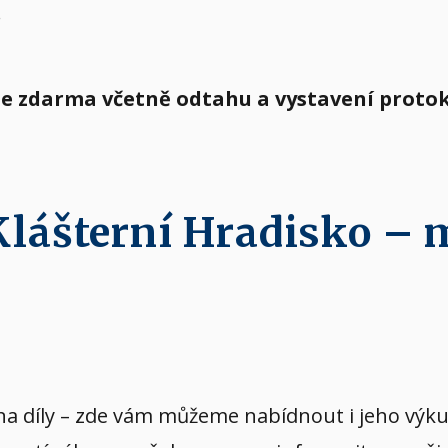
.
 je zdarma včetně odtahu a vystavení proto
 Klášterní Hradisko –
vý na díly – zde vám můžeme nabídnout i jeho v