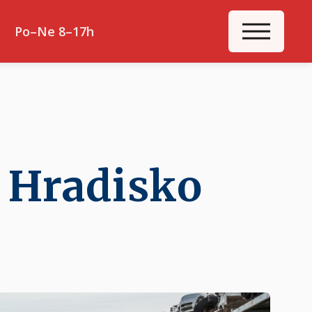
ME
Po–Ne 8–17h
í Hradisko