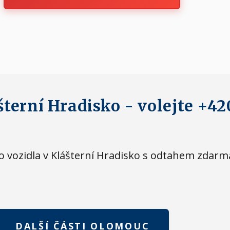
šterní Hradisko - volejte +42
eho vozidla v Klášterní Hradisko s odtahem zdar
DALŠÍ ČÁSTI OLOMOUC