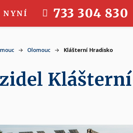
733 304 830
 NYNÍ
omouc
→
Olomouc
→
Klášterní Hradisko
zidel Kláštern