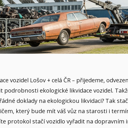
idace vozidel Lošov + celá ČR – přijedeme, odvez
it podrobnosti ekologické likvidace vozidel. Tak
řádné doklady na ekologickou likvidaci? Tak stač
em, který bude mít váš vůz na starosti i termín
íte protokol stačí vozidlo vyřadit na dopravním