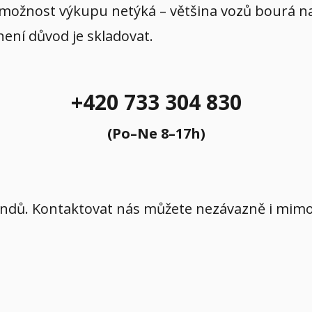
 možnost výkupu netýká – většina vozů bourá na p
 není důvod je skladovat.
+420 733 304 830
(Po–Ne 8–17h)
íkendů. Kontaktovat nás můžete nezávazně i mi