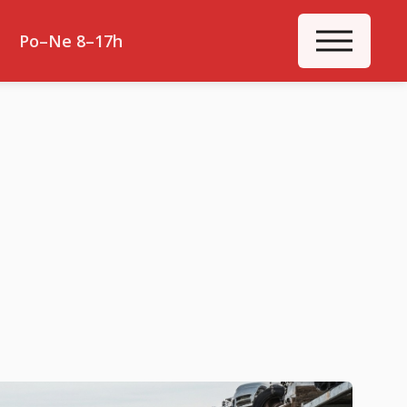
ME
Po–Ne 8–17h