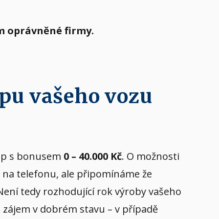
m oprávněné firmy.
upu vašeho vozu
ýkup s bonusem
0 – 40.000 Kč
. O možnosti
ů na telefonu, ale připomínáme že
 Není tedy rozhodující rok výroby vašeho
yl zájem v dobrém stavu – v případě