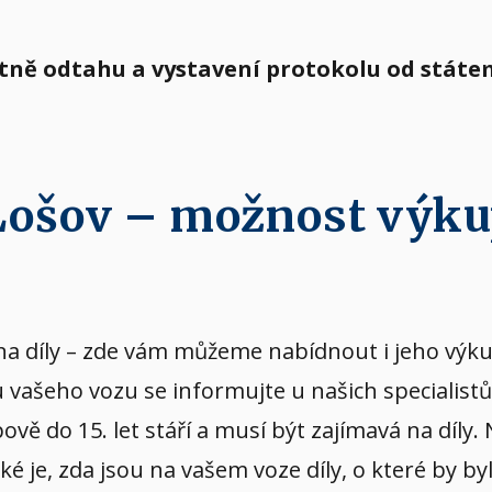
etně odtahu a vystavení protokolu od státe
 Lošov – možnost výk
vý na díly – zde vám můžeme nabídnout i jeho v
u vašeho vozu se informujte u našich specialist
ě do 15. let stáří a musí být zajímavá na díly.
aké je, zda jsou na vašem voze díly, o které by b