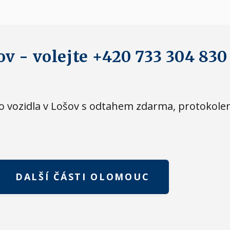
ov - volejte +420 733 304 830
eho vozidla v Lošov s odtahem zdarma, protoko
DALŠÍ ČÁSTI OLOMOUC