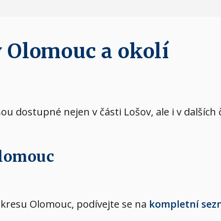
v Olomouc a okolí
jsou dostupné nejen v části Lošov, ale i v dalšíc
Olomouc
okresu Olomouc, podívejte se na
kompletní sez