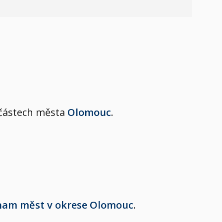
h částech města
Olomouc
.
nam měst v okrese Olomouc
.