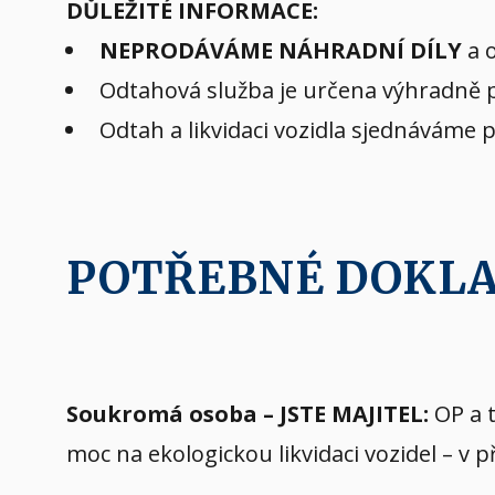
DŮLEŽITÉ INFORMACE:
NEPRODÁVÁME NÁHRADNÍ DÍLY
a o
Odtahová služba je určena výhradně pr
Odtah a likvidaci vozidla sjednáváme 
POTŘEBNÉ DOKL
Soukromá osoba – JSTE MAJITEL:
OP a t
moc na ekologickou likvidaci vozidel – v 