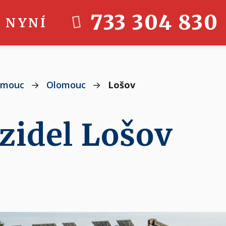
733 304 830
 NYNÍ
omouc
→
Olomouc
→
Lošov
zidel Lošov