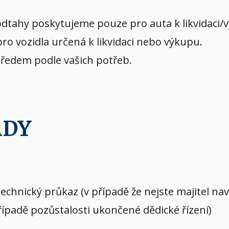
dtahy poskytujeme pouze pro auta k likvidaci/
o vozidla určená k likvidaci nebo výkupu.
předem podle vašich potřeb.
ADY
echnický průkaz (v případě že nejste majitel n
případě pozůstalosti ukončené dědické řízení)