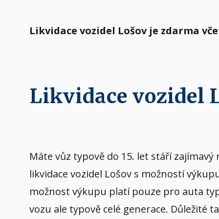
Likvidace vozidel Lošov je zdarma vč
Likvidace vozidel
Máte vůz typově do 15. let stáří zajíma
likvidace vozidel Lošov s možností výkup
možnost výkupu platí pouze pro auta typov
vozu ale typově celé generace. Důležité t