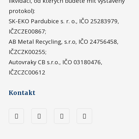
likvidaci, od kterých budete mít vystavený
protokol):
SK-EKO Pardubice s. r. o., IČO 25283979,
IČZCZE00867;
AB Metal Recycling, s.r.o, IČO 24756458,
IČZCZK00255;
Autovraky CB s.r.o., IČO 03180476,
IČZCZC00612
Kontakt