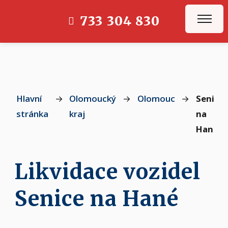
733 304 830
Hlavní
→
Olomoucký
→
Olomouc
→
Senice
stránka
kraj
na
Hané
Likvidace vozidel
Senice na Hané