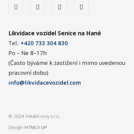
Likvidace vozidel Senice na Hané
Tel.:
+420 733 304 830
Po – Ne 8–17h
(Často býváme k zastižení i mimo uvedenou
pracovní dobu)
info@likvidacevozidel.com
© 2024 Fekální vozy s.r.o.
Design:
HTML5 UP