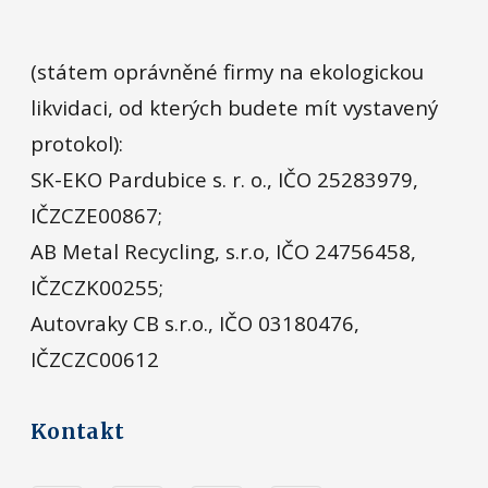
(státem oprávněné firmy na ekologickou
likvidaci, od kterých budete mít vystavený
protokol):
SK-EKO Pardubice s. r. o., IČO 25283979,
IČZCZE00867;
AB Metal Recycling, s.r.o, IČO 24756458,
IČZCZK00255;
Autovraky CB s.r.o., IČO 03180476,
IČZCZC00612
Kontakt