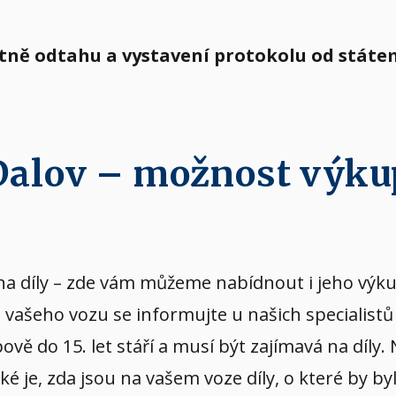
etně odtahu a vystavení protokolu od státe
 Dalov – možnost výku
vý na díly – zde vám můžeme nabídnout i jeho v
u vašeho vozu se informujte u našich specialist
ě do 15. let stáří a musí být zajímavá na díly.
aké je, zda jsou na vašem voze díly, o které by b