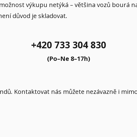
 možnost výkupu netýká – většina vozů bourá na p
 není důvod je skladovat.
+420 733 304 830
(Po–Ne 8–17h)
íkendů. Kontaktovat nás můžete nezávazně i mi