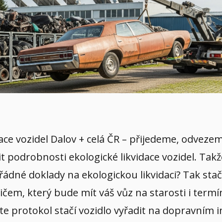
idace vozidel Dalov + celá ČR – přijedeme, odvez
it podrobnosti ekologické likvidace vozidel. Tak
řádné doklady na ekologickou likvidaci? Tak stač
em, který bude mít váš vůz na starosti i termín
íte protokol stačí vozidlo vyřadit na dopravním 