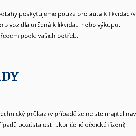
dtahy poskytujeme pouze pro auta k likvidaci/
o vozidla určená k likvidaci nebo výkupu.
předem podle vašich potřeb.
ADY
echnický průkaz (v případě že nejste majitel n
případě pozůstalosti ukončené dědické řízení)