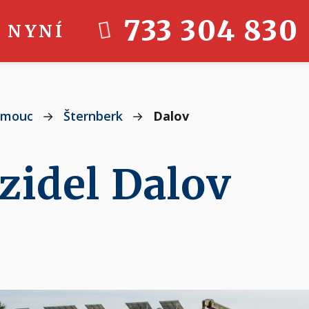
733 304 830
 NYNÍ
omouc
→
Šternberk
→
Dalov
zidel Dalov