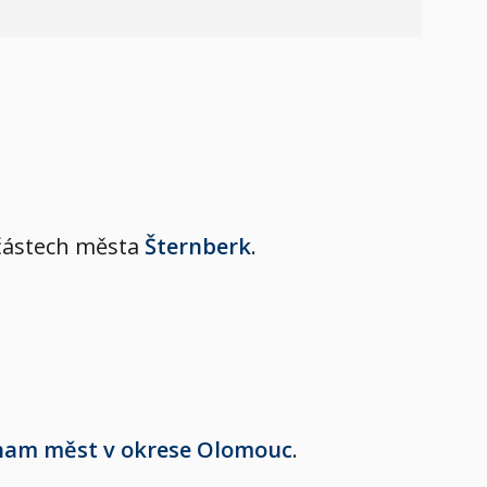
h částech města
Šternberk
.
nam měst v okrese Olomouc
.