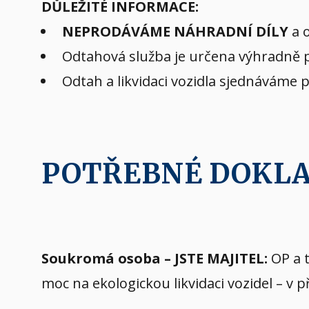
DŮLEŽITÉ INFORMACE:
NEPRODÁVÁME NÁHRADNÍ DÍLY
a o
Odtahová služba je určena výhradně pr
Odtah a likvidaci vozidla sjednáváme 
POTŘEBNÉ DOKL
Soukromá osoba – JSTE MAJITEL:
OP a t
moc na ekologickou likvidaci vozidel – v 