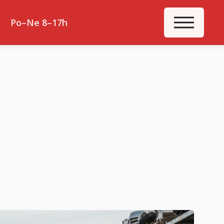
ME
Po–Ne 8–17h