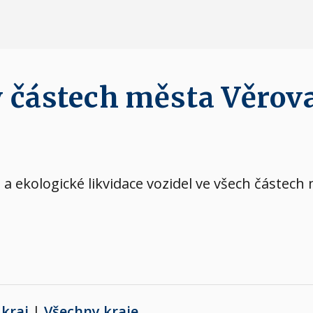
v částech města Věrov
a ekologické likvidace vozidel ve všech částech
kraj
|
Všechny kraje