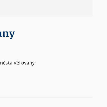
any
 města Věrovany: