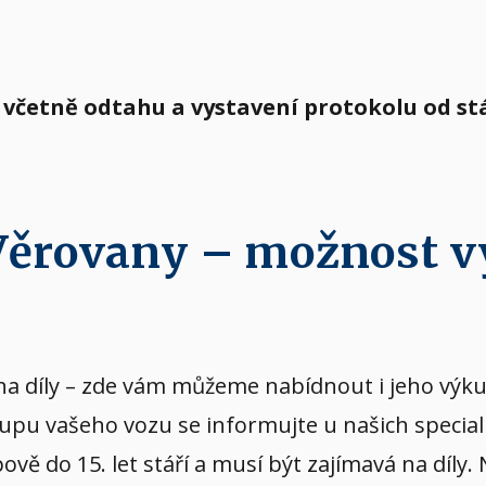
 včetně odtahu a vystavení protokolu od s
 Věrovany – možnost 
vý na díly – zde vám můžeme nabídnout i jeho v
kupu vašeho vozu se informujte u našich special
ě do 15. let stáří a musí být zajímavá na díly.