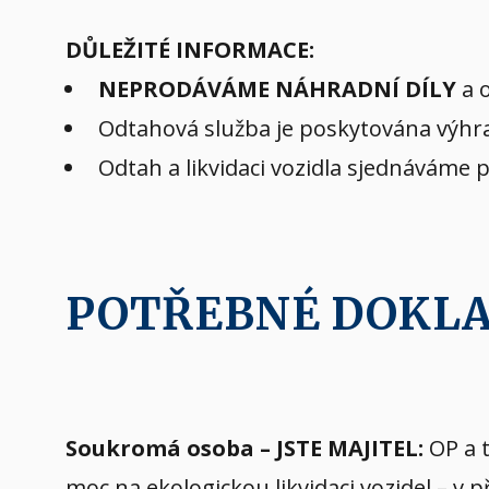
DŮLEŽITÉ INFORMACE:
NEPRODÁVÁME NÁHRADNÍ DÍLY
a o
Odtahová služba je poskytována výhra
Odtah a likvidaci vozidla sjednáváme 
POTŘEBNÉ DOKL
Soukromá osoba – JSTE MAJITEL:
OP a t
moc na ekologickou likvidaci vozidel – v 