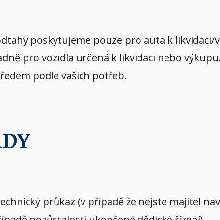
dtahy poskytujeme pouze pro auta k likvidaci/
dně pro vozidla určená k likvidaci nebo výkupu
předem podle vašich potřeb.
ADY
echnický průkaz (v případě že nejste majitel n
případě pozůstalosti ukončené dědické řízení)