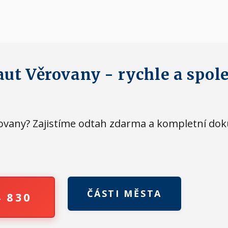
aut Věrovany - rychle a spol
ěrovany? Zajistíme odtah zdarma a kompletní do
ČÁSTI MĚSTA
4 830