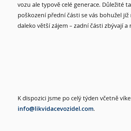
vozu ale typově celé generace. Důležité t
poškození přední části se vás bohužel již
daleko větší zájem – zadní části zbývají a
K dispozici jsme po celý týden včetně v
info@likvidacevozidel.com
.