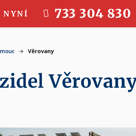
733 304 830
 NYNÍ
omouc
→
Věrovany
ozidel Věrovan