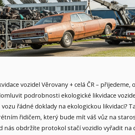
ikvidace vozidel Věrovany + celá ČR – přijedeme
 domluvit podrobnosti ekologické likvidace vozid
vozu řádné doklady na ekologickou likvidaci? Ta
tním řidičem, který bude mít váš vůz na starost
od nás obdržíte protokol stačí vozidlo vyřadit n