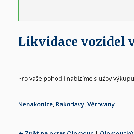
Likvidace vozidel 
Pro vaše pohodlí nabízíme služby výkupu 
Nenakonice
,
Rakodavy
,
Věrovany
← Zpět na okres Olomouc
|
Olomoucký 