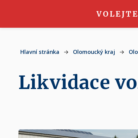
VOLEJTE
Hlavní stránka
→
Olomoucký kraj
→
Ol
Likvidace v