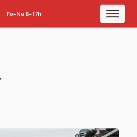
ME
Po–Ne 8–17h
y