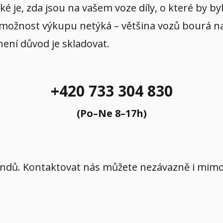
aké je, zda jsou na vašem voze díly, o které by b
 možnost výkupu netýká – většina vozů bourá na p
 není důvod je skladovat.
+420 733 304 830
(Po–Ne 8–17h)
íkendů. Kontaktovat nás můžete nezávazně i mi