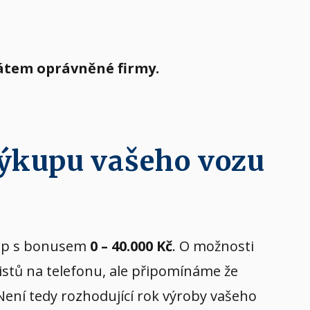
tátem oprávněné firmy.
výkupu vašeho vozu
ýkup s bonusem
0 – 40.000 Kč
. O možnosti
istů na telefonu, ale připomínáme že
 Není tedy rozhodující rok výroby vašeho