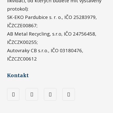
likvidaci, od kterých budete mít vystavený
protokol):
SK-EKO Pardubice s. r. o., IČO 25283979,
IČZCZE00867;
AB Metal Recycling, s.r.o, IČO 24756458,
IČZCZK00255;
Autovraky CB s.r.o., IČO 03180476,
IČZCZC00612
Kontakt