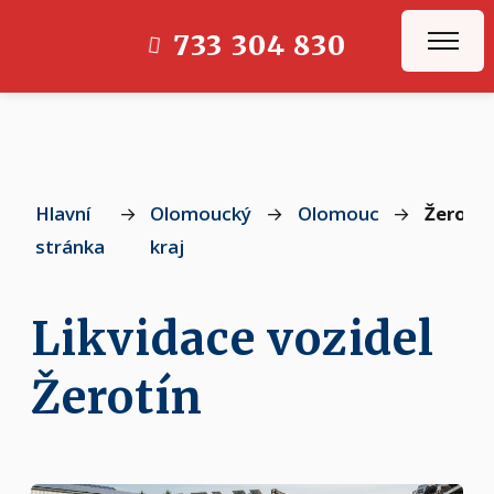
733 304 830
Hlavní
→
Olomoucký
→
Olomouc
→
Žerotín
stránka
kraj
Likvidace vozidel
Žerotín