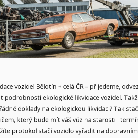
kvidace vozidel Bělotín + celá ČR – přijedeme, od
it podrobnosti ekologické likvidace vozidel. Tak
řádné doklady na ekologickou likvidaci? Tak stač
em, který bude mít váš vůz na starosti i termín
žíte protokol stačí vozidlo vyřadit na dopravní