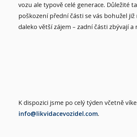
vozu ale typově celé generace. Důležité t
poškození přední části se vás bohužel již
daleko větší zájem – zadní části zbývají a
K dispozici jsme po celý týden včetně v
info@likvidacevozidel.com
.