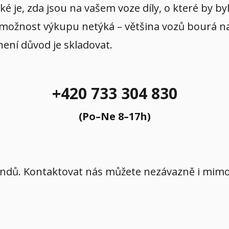
aké je, zda jsou na vašem voze díly, o které by b
 možnost výkupu netýká – většina vozů bourá na p
 není důvod je skladovat.
+420 733 304 830
(Po–Ne 8–17h)
íkendů. Kontaktovat nás můžete nezávazně i mi