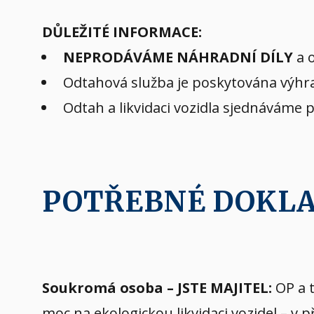
DŮLEŽITÉ INFORMACE:
NEPRODÁVÁME NÁHRADNÍ DÍLY
a o
Odtahová služba je poskytována výhra
Odtah a likvidaci vozidla sjednáváme 
POTŘEBNÉ DOKL
Soukromá osoba – JSTE MAJITEL:
OP a t
moc na ekologickou likvidaci vozidel – v 