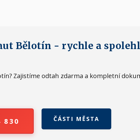
ut Bělotín - rychle a spoleh
ělotín? Zajistíme odtah zdarma a kompletní doku
ČÁSTI MĚSTA
4 830