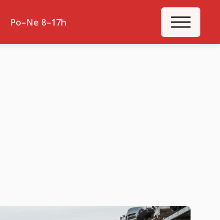
ME
Po–Ne 8–17h