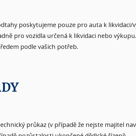
dtahy poskytujeme pouze pro auta k likvidaci/
dně pro vozidla určená k likvidaci nebo výkupu
předem podle vašich potřeb.
ADY
echnický průkaz (v případě že nejste majitel n
případě pozůstalosti ukončené dědické řízení)