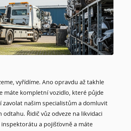
vezeme, vyřídíme. Ano opravdu až takhle
že máte kompletní vozidlo, které půjde
í zavolat našim specialistům a domluvit
 odtahu. Řidič vůz odveze na likvidaci
m inspektorátu a pojišťovně a máte