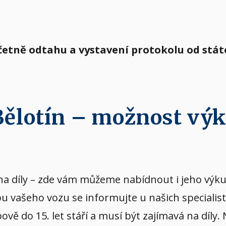
včetně odtahu a vystavení protokolu od stá
 Bělotín – možnost vý
vý na díly – zde vám můžeme nabídnout i jeho v
upu vašeho vozu se informujte u našich specialis
ě do 15. let stáří a musí být zajímavá na díly.