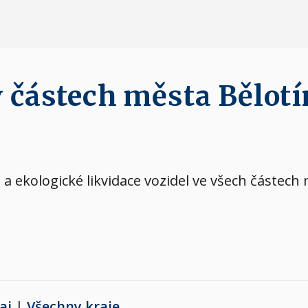
v částech města Bělotí
 ekologické likvidace vozidel ve všech částech 
aj
|
Všechny kraje