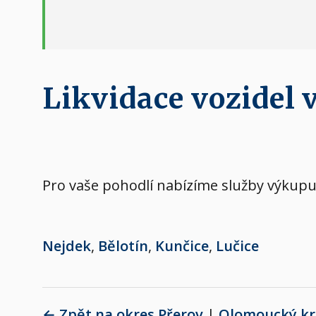
Likvidace vozidel 
Pro vaše pohodlí nabízíme služby výkupu a
Nejdek
,
Bělotín
,
Kunčice
,
Lučice
← Zpět na okres Přerov
|
Olomoucký kr