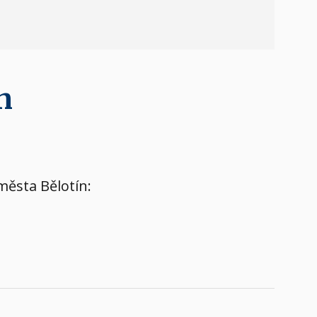
n
města Bělotín: