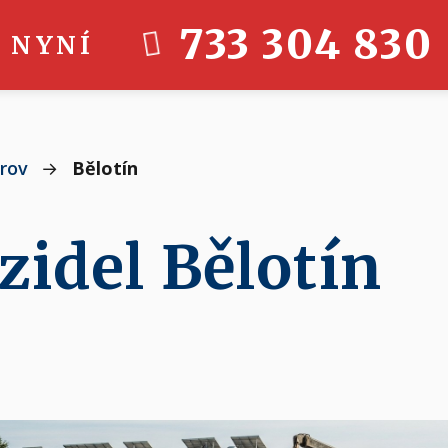
733 304 830
 NYNÍ
rov
→
Bělotín
zidel Bělotín