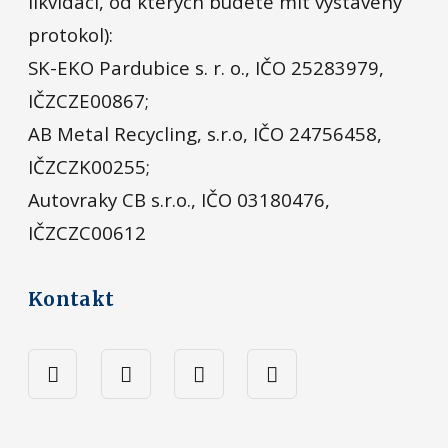
likvidaci, od kterých budete mít vystavený
protokol):
SK-EKO Pardubice s. r. o., IČO 25283979,
IČZCZE00867;
AB Metal Recycling, s.r.o, IČO 24756458,
IČZCZK00255;
Autovraky CB s.r.o., IČO 03180476,
IČZCZC00612
Kontakt