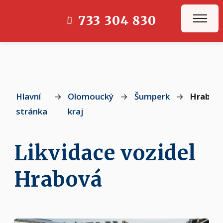
733 304 830
Hlavní
→
Olomoucký
→
Šumperk
→
Hrabov
stránka
kraj
Likvidace vozidel
Hrabová