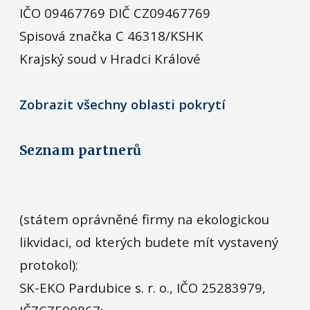
IČO 09467769 DIČ CZ09467769
Spisová značka C 46318/KSHK
Krajský soud v Hradci Králové
Zobrazit všechny oblasti pokrytí
Seznam partnerů
(státem oprávněné firmy na ekologickou
likvidaci, od kterých budete mít vystavený
protokol):
SK-EKO Pardubice s. r. o., IČO 25283979,