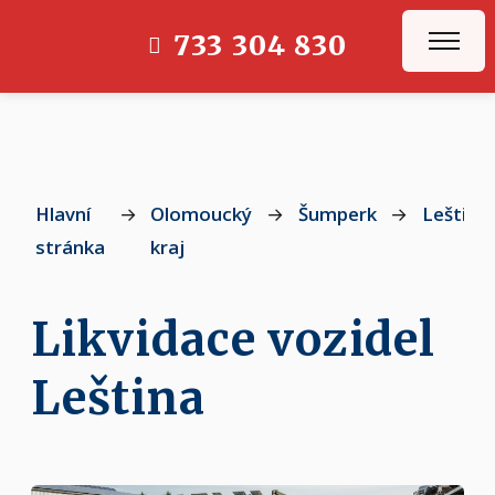
733 304 830
Hlavní
→
Olomoucký
→
Šumperk
→
Leština
stránka
kraj
Likvidace vozidel
Leština