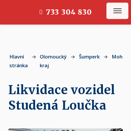
733 304 830
Hlavní
→
Olomoucký
→
Šumperk
→
Mohelni
stránka
kraj
Likvidace vozidel
Studená Loučka