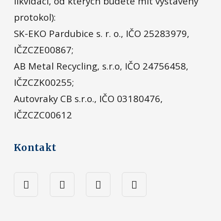
likvidaci, od kterých budete mít vystavený
protokol):
SK-EKO Pardubice s. r. o., IČO 25283979,
IČZCZE00867;
AB Metal Recycling, s.r.o, IČO 24756458,
IČZCZK00255;
Autovraky CB s.r.o., IČO 03180476,
IČZCZC00612
Kontakt