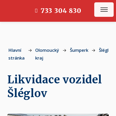
733 304 830
Hlavní
→
Olomoucký
→
Šumperk
→
Šléglov
stránka
kraj
Likvidace vozidel
Šléglov