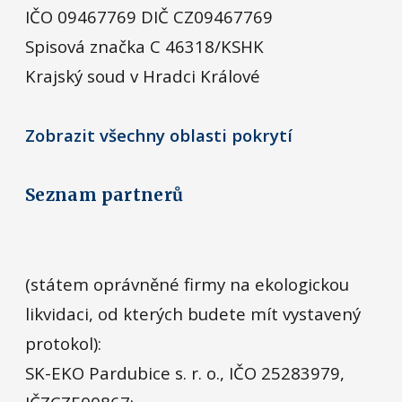
IČO 09467769 DIČ CZ09467769
Spisová značka C 46318/KSHK
Krajský soud v Hradci Králové
Zobrazit všechny oblasti pokrytí
Seznam partnerů
(státem oprávněné firmy na ekologickou
likvidaci, od kterých budete mít vystavený
protokol):
SK-EKO Pardubice s. r. o., IČO 25283979,