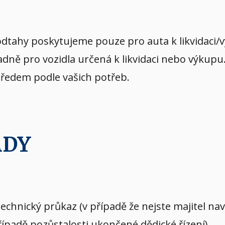
dtahy poskytujeme pouze pro auta k likvidaci/
dně pro vozidla určená k likvidaci nebo výkupu
předem podle vašich potřeb.
ADY
echnický průkaz (v případě že nejste majitel n
případě pozůstalosti ukončené dědické řízení)