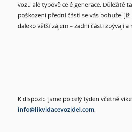
vozu ale typově celé generace. Důležité t
poškození přední části se vás bohužel již
daleko větší zájem – zadní části zbývají a
K dispozici jsme po celý týden včetně v
info@likvidacevozidel.com
.