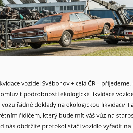
likvidace vozidel Svébohov + celá ČR – přijedeme
 domluvit podrobnosti ekologické likvidace vozid
vozu řádné doklady na ekologickou likvidaci? Ta
tním řidičem, který bude mít váš vůz na starost
od nás obdržíte protokol stačí vozidlo vyřadit n