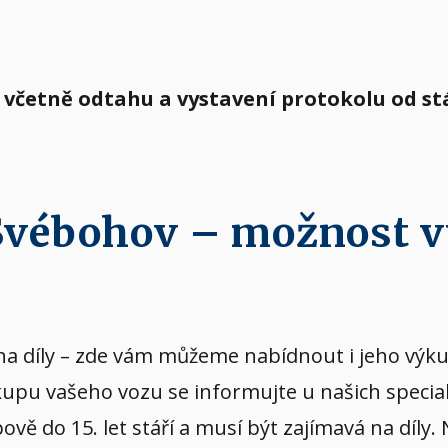
 včetně odtahu a vystavení protokolu od s
 Svébohov – možnost 
vý na díly – zde vám můžeme nabídnout i jeho v
kupu vašeho vozu se informujte u našich specia
ě do 15. let stáří a musí být zajímavá na díly.