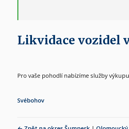
Likvidace vozidel 
Pro vaše pohodlí nabízíme služby výkupu 
Svébohov
← Zpět na okres Šumperk
|
Olomoucký 