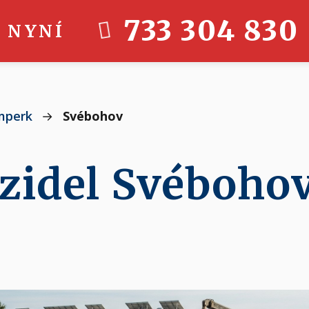
733 304 830
 NYNÍ
mperk
→
Svébohov
ozidel Svéboho