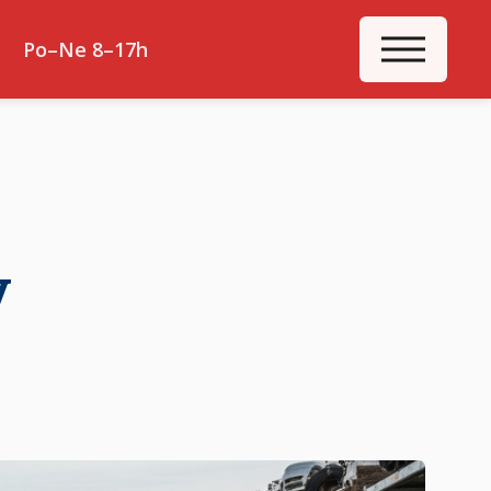
ME
Po–Ne 8–17h
v