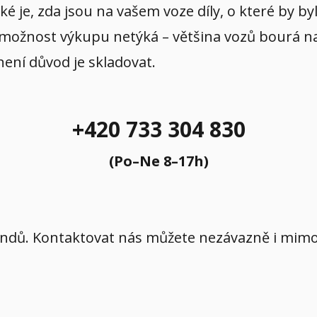
aké je, zda jsou na vašem voze díly, o které by b
 možnost výkupu netýká – většina vozů bourá na p
 není důvod je skladovat.
+420 733 304 830
(Po–Ne 8–17h)
íkendů. Kontaktovat nás můžete nezávazně i mi