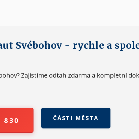
aut Svébohov - rychle a spol
vébohov? Zajistíme odtah zdarma a kompletní do
ČÁSTI MĚSTA
4 830