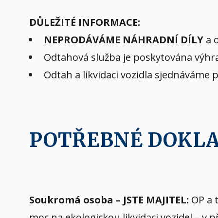
DŮLEŽITÉ INFORMACE:
NEPRODÁVÁME NÁHRADNÍ DÍLY
a o
Odtahová služba je poskytována výhra
Odtah a likvidaci vozidla sjednáváme 
POTŘEBNÉ DOKL
Soukromá osoba – JSTE MAJITEL:
OP a t
moc na ekologickou likvidaci vozidel – v 