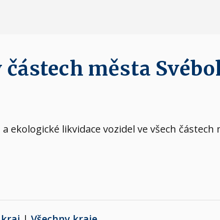
v částech města Svéb
a ekologické likvidace vozidel ve všech částec
kraj
|
Všechny kraje