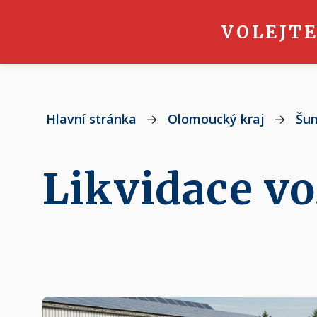
VOLEJTE
Hlavní stránka
→
Olomoucký kraj
→
Šu
Likvidace v