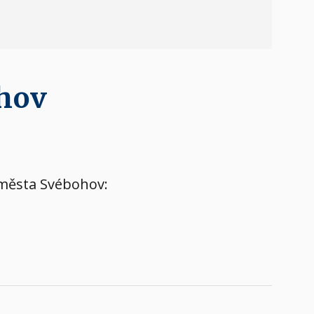
ohov
h města Svébohov: