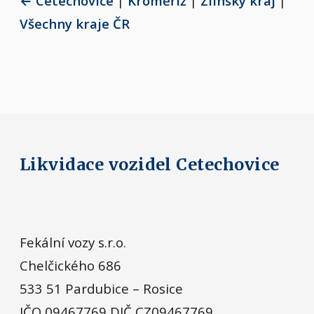
← Cetechovice
|
Kroměříž
|
Zlínský kraj
|
Všechny kraje ČR
Likvidace vozidel Cetechovice
Fekální vozy s.r.o.
Chelčického 686
533 51 Pardubice – Rosice
IČO 09467769 DIČ CZ09467769