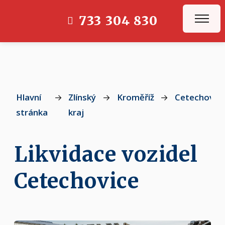
733 304 830
Hlavní
→
Zlínský
→
Kroměříž
→
Cetechovic
stránka
kraj
Likvidace vozidel
Cetechovice