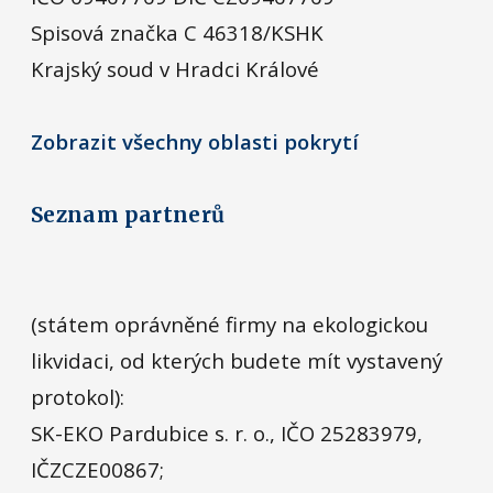
Spisová značka C 46318/KSHK
Krajský soud v Hradci Králové
Zobrazit všechny oblasti pokrytí
Seznam partnerů
(státem oprávněné firmy na ekologickou
likvidaci, od kterých budete mít vystavený
protokol):
SK-EKO Pardubice s. r. o., IČO 25283979,
IČZCZE00867;