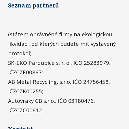
Seznam partnerů
(státem oprávněné firmy na ekologickou
likvidaci, od kterých budete mít vystavený
protokol):
SK-EKO Pardubice s. r. o., IČO 25283979,
IČZCZE00867;
AB Metal Recycling, s.r.o, IČO 24756458,
IČZCZK00255;
Autovraky CB s.r.o., IČO 03180476,
IČZCZC00612