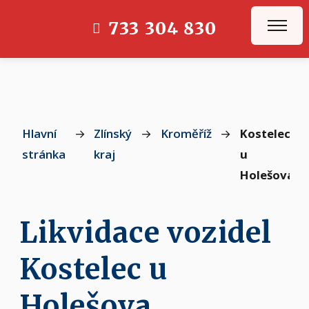
733 304 830
Hlavní
→
Zlínský
→
Kroměříž
→
Kostelec
stránka
kraj
u
Holešova
Likvidace vozidel
Kostelec u
Holešova