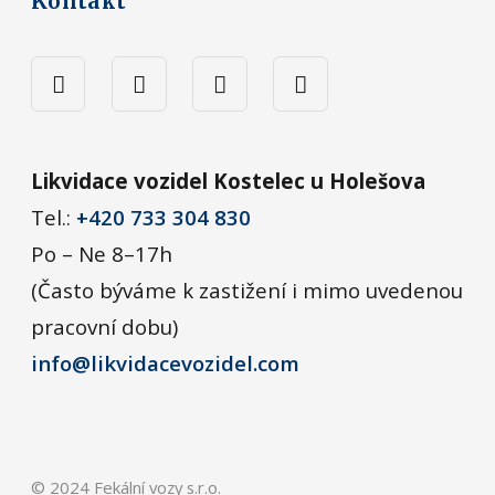
Kontakt
Likvidace vozidel Kostelec u Holešova
Tel.:
+420 733 304 830
Po – Ne 8–17h
(Často býváme k zastižení i mimo uvedenou
pracovní dobu)
info@likvidacevozidel.com
© 2024 Fekální vozy s.r.o.