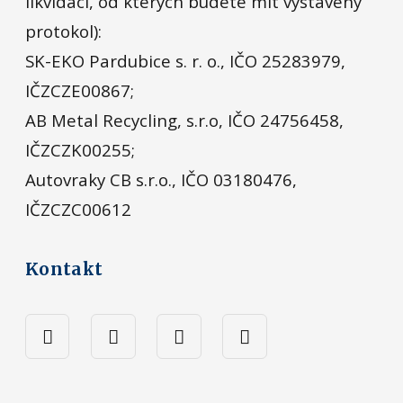
likvidaci, od kterých budete mít vystavený
protokol):
SK-EKO Pardubice s. r. o., IČO 25283979,
IČZCZE00867;
AB Metal Recycling, s.r.o, IČO 24756458,
IČZCZK00255;
Autovraky CB s.r.o., IČO 03180476,
IČZCZC00612
Kontakt