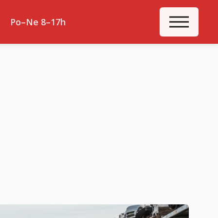
ME
Po–Ne 8–17h