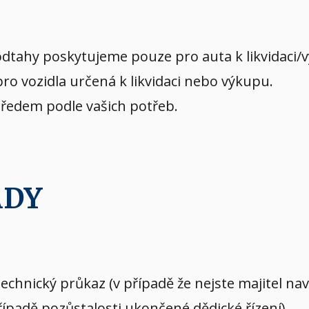
dtahy poskytujeme pouze pro auta k likvidaci/
o vozidla určená k likvidaci nebo výkupu.
předem podle vašich potřeb.
ADY
echnický průkaz (v případě že nejste majitel n
případě pozůstalosti ukončené dědické řízení)