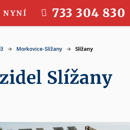
733 304 830
 NYNÍ
íž
→
Morkovice-Slížany
→
Slížany
zidel Slížany