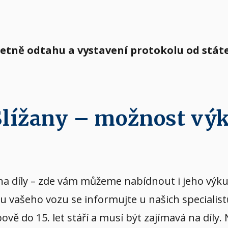
včetně odtahu a vystavení protokolu od stá
 Slížany – možnost vý
vý na díly – zde vám můžeme nabídnout i jeho v
upu vašeho vozu se informujte u našich specialis
ě do 15. let stáří a musí být zajímavá na díly.