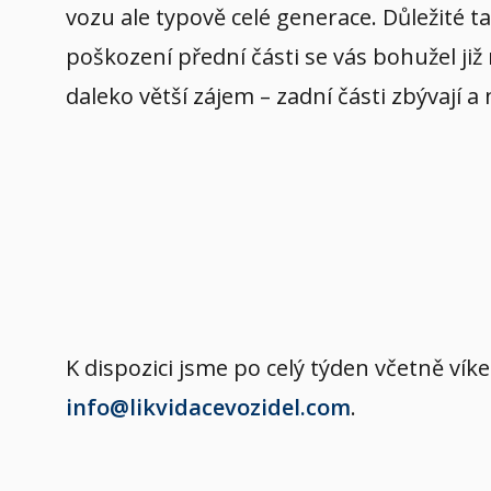
vozu ale typově celé generace. Důležité t
poškození přední části se vás bohužel již
daleko větší zájem – zadní části zbývají a
K dispozici jsme po celý týden včetně v
info@likvidacevozidel.com
.