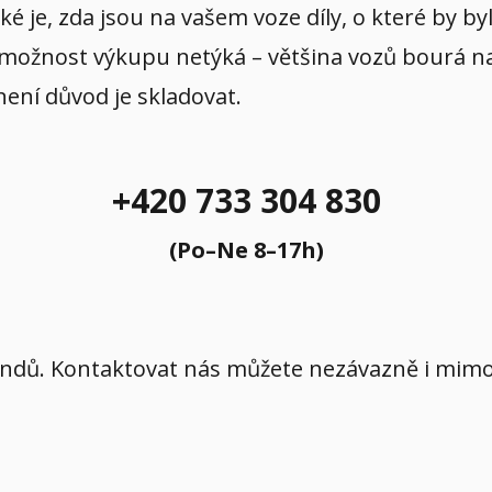
aké je, zda jsou na vašem voze díly, o které by b
 možnost výkupu netýká – většina vozů bourá na p
 není důvod je skladovat.
+420 733 304 830
(Po–Ne 8–17h)
íkendů. Kontaktovat nás můžete nezávazně i mi