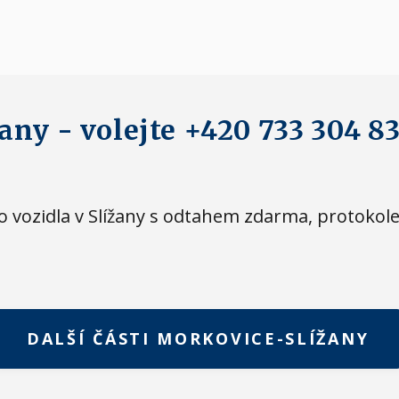
žany - volejte +420 733 304 8
eho vozidla v Slížany s odtahem zdarma, protok
DALŠÍ ČÁSTI MORKOVICE-SLÍŽANY