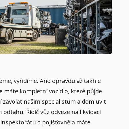
vezeme, vyřídíme. Ano opravdu až takhle
že máte kompletní vozidlo, které půjde
í zavolat našim specialistům a domluvit
 odtahu. Řidič vůz odveze na likvidaci
m inspektorátu a pojišťovně a máte