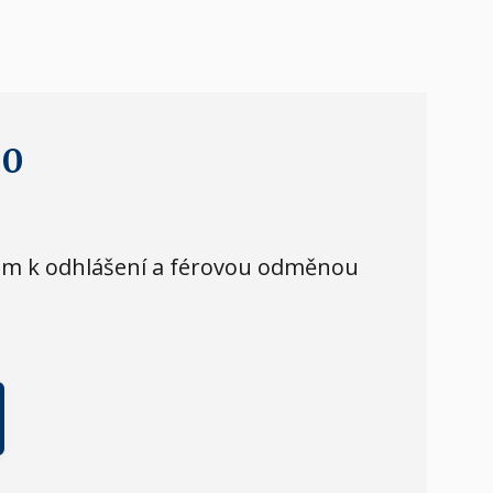
30
olem k odhlášení a férovou odměnou