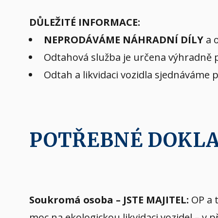
DŮLEŽITÉ INFORMACE:
NEPRODÁVÁME NÁHRADNÍ DÍLY
a o
Odtahová služba je určena výhradně pr
Odtah a likvidaci vozidla sjednáváme 
POTŘEBNÉ DOKL
Soukromá osoba – JSTE MAJITEL:
OP a t
moc na ekologickou likvidaci vozidel – v 