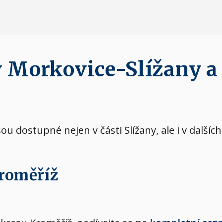
v Morkovice-Slížany a
sou dostupné nejen v části Slížany, ale i v další
Kroměříž