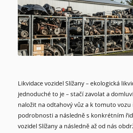
Likvidace vozidel Slížany – ekologická lik
jednoduché to je – stačí zavolat a domluv
naložit na odtahový vůz a k tomuto vozu 
podrobnosti a následně s konkrétním řidič
vozidel Slížany a následně až od nás obdr