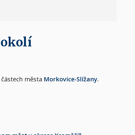
 okolí
ch částech města
Morkovice-Slížany
.