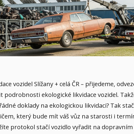
vidace vozidel Slížany + celá ČR – přijedeme, od
it podrobnosti ekologické likvidace vozidel. Tak
řádné doklady na ekologickou likvidaci? Tak stač
em, který bude mít váš vůz na starosti i termín
žíte protokol stačí vozidlo vyřadit na dopravní