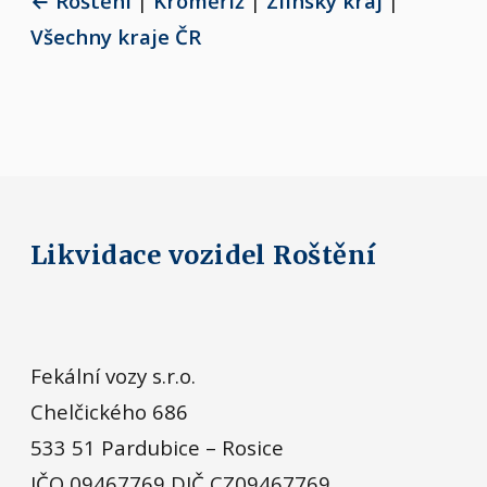
← Roštění
|
Kroměříž
|
Zlínský kraj
|
Všechny kraje ČR
Likvidace vozidel Roštění
Fekální vozy s.r.o.
Chelčického 686
533 51 Pardubice – Rosice
IČO 09467769 DIČ CZ09467769