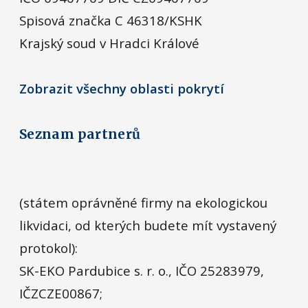
Spisová značka C 46318/KSHK
Krajský soud v Hradci Králové
Zobrazit všechny oblasti pokrytí
Seznam partnerů
(státem oprávněné firmy na ekologickou
likvidaci, od kterých budete mít vystavený
protokol):
SK-EKO Pardubice s. r. o., IČO 25283979,
IČZCZE00867;