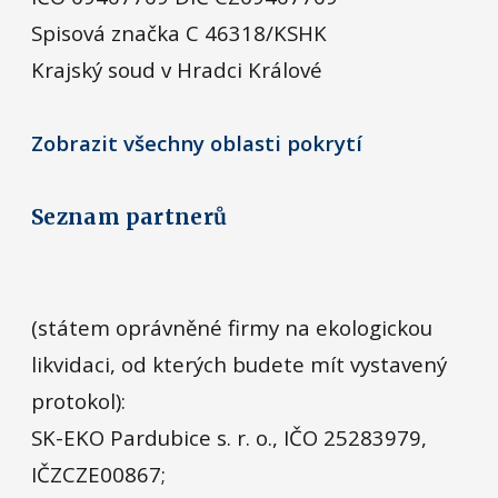
Spisová značka C 46318/KSHK
Krajský soud v Hradci Králové
Zobrazit všechny oblasti pokrytí
Seznam partnerů
(státem oprávněné firmy na ekologickou
likvidaci, od kterých budete mít vystavený
protokol):
SK-EKO Pardubice s. r. o., IČO 25283979,
IČZCZE00867;