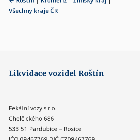
← Roštín
|
Kroměříž
|
Zlínský kraj
|
Všechny kraje ČR
Likvidace vozidel Roštín
Fekální vozy s.r.o.
Chelčického 686
533 51 Pardubice – Rosice
IČO 09467769 DIČ CZ09467769