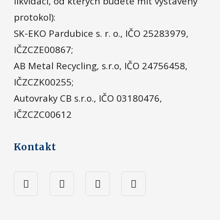
likvidaci, od kterých budete mít vystavený
protokol):
SK-EKO Pardubice s. r. o., IČO 25283979,
IČZCZE00867;
AB Metal Recycling, s.r.o, IČO 24756458,
IČZCZK00255;
Autovraky CB s.r.o., IČO 03180476,
IČZCZC00612
Kontakt