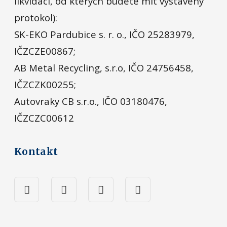
likvidaci, od kterých budete mít vystavený
protokol):
SK-EKO Pardubice s. r. o., IČO 25283979,
IČZCZE00867;
AB Metal Recycling, s.r.o, IČO 24756458,
IČZCZK00255;
Autovraky CB s.r.o., IČO 03180476,
IČZCZC00612
Kontakt