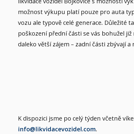
likvidace vozidel Bojkovice s možností v
možnost výkupu platí pouze pro auta typov
vozu ale typově celé generace. Důležité t
poškození přední části se vás bohužel již
daleko větší zájem – zadní části zbývají a
K dispozici jsme po celý týden včetně v
info@likvidacevozidel.com
.