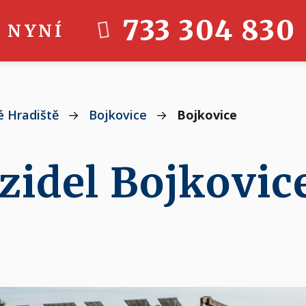
733 304 830
 NYNÍ
 Hradiště
→
Bojkovice
→
Bojkovice
zidel Bojkovic