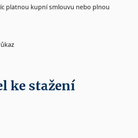
avíc platnou kupní smlouvu nebo plnou
růkaz
l ke stažení