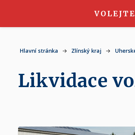
VOLEJTE
Hlavní stránka
→
Zlínský kraj
→
Uherské
Likvidace vo