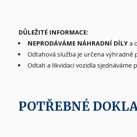
DŮLEŽITÉ INFORMACE:
NEPRODÁVÁME NÁHRADNÍ DÍLY
a o
Odtahová služba je určena výhradně pr
Odtah a likvidaci vozidla sjednáváme 
POTŘEBNÉ DOKL