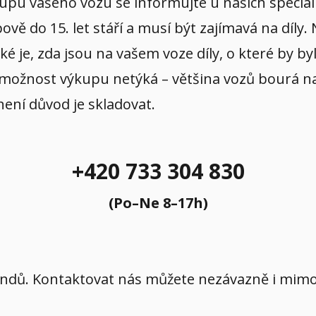
ýkupu vašeho vozu se informujte u našich specia
ě do 15. let stáří a musí být zajímavá na díly.
aké je, zda jsou na vašem voze díly, o které by b
 možnost výkupu netýká – většina vozů bourá na p
 není důvod je skladovat.
+420 733 304 830
(Po–Ne 8–17h)
íkendů. Kontaktovat nás můžete nezávazně i mi