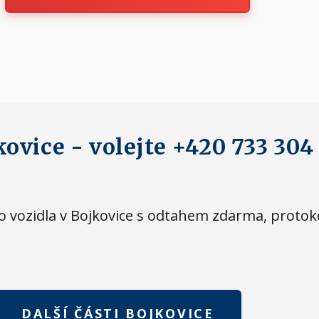
kovice - volejte +420 733 304
eho vozidla v Bojkovice s odtahem zdarma, proto
DALŠÍ ČÁSTI BOJKOVICE