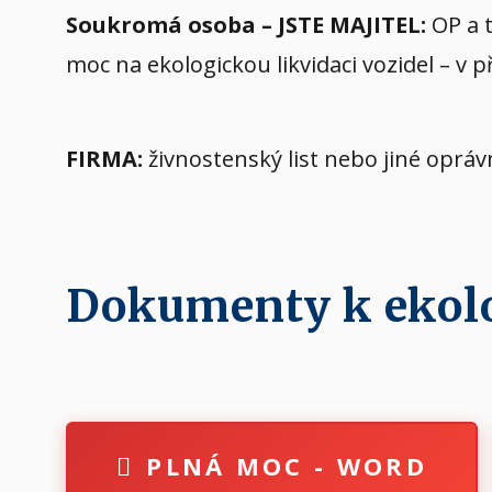
Soukromá osoba – JSTE MAJITEL:
OP a t
moc na ekologickou likvidaci vozidel – v 
FIRMA:
živnostenský list nebo jiné oprá
Dokumenty k ekolog
PLNÁ MOC - WORD