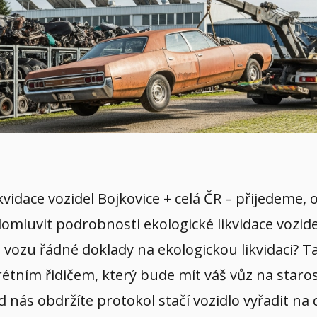
likvidace vozidel Bojkovice + celá ČR – přijedeme
 domluvit podrobnosti ekologické likvidace vozid
vozu řádné doklady na ekologickou likvidaci? Ta
tním řidičem, který bude mít váš vůz na starost
 od nás obdržíte protokol stačí vozidlo vyřadit n