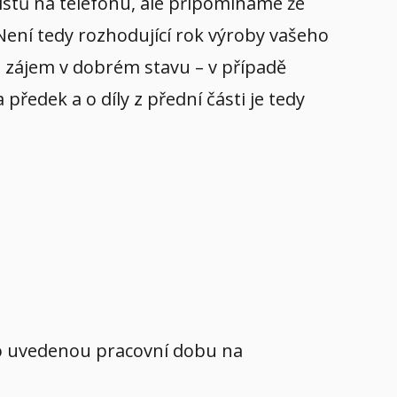
listů na telefonu, ale připomínáme že
 Není tedy rozhodující rok výroby vašeho
yl zájem v dobrém stavu – v případě
ředek a o díly z přední části je tedy
mo uvedenou pracovní dobu na