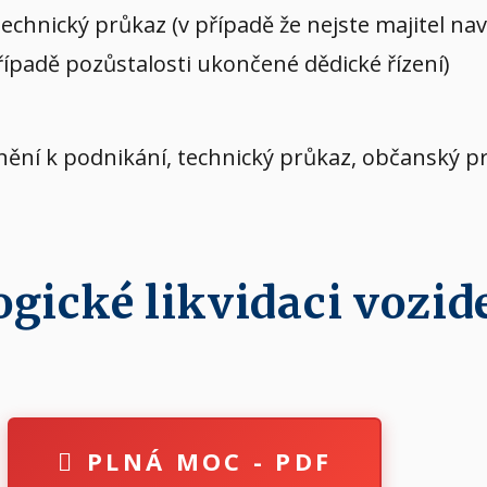
echnický průkaz (v případě že nejste majitel n
případě pozůstalosti ukončené dědické řízení)
vnění k podnikání, technický průkaz, občanský p
ické likvidaci vozide
PLNÁ MOC - PDF