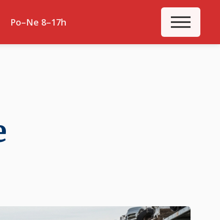
ME
Po–Ne 8–17h
e