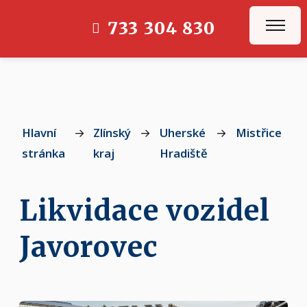
733 304 830
Hlavní
→
Zlínský
→
Uherské
→
Mistřice
→
stránka
kraj
Hradiště
Likvidace vozidel
Javorovec