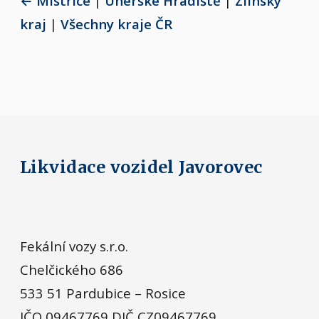
← Mistřice
|
Uherské Hradiště
|
Zlínský
kraj
|
Všechny kraje ČR
Likvidace vozidel Javorovec
Fekální vozy s.r.o.
Chelčického 686
533 51 Pardubice – Rosice
IČO 09467769 DIČ CZ09467769