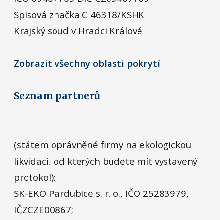
Spisová značka C 46318/KSHK
Krajský soud v Hradci Králové
Zobrazit všechny oblasti pokrytí
Seznam partnerů
(státem oprávněné firmy na ekologickou
likvidaci, od kterých budete mít vystavený
protokol):
SK-EKO Pardubice s. r. o., IČO 25283979,
IČZCZE00867;