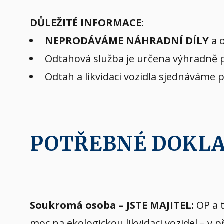
DŮLEŽITÉ INFORMACE:
NEPRODÁVÁME NÁHRADNÍ DÍLY
a o
Odtahová služba je určena výhradně pr
Odtah a likvidaci vozidla sjednáváme 
POTŘEBNÉ DOKL
Soukromá osoba – JSTE MAJITEL:
OP a t
moc na ekologickou likvidaci vozidel – v 