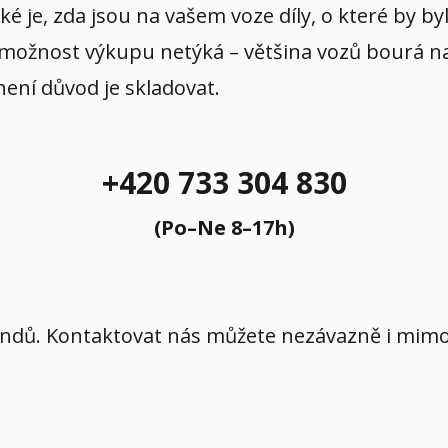
aké je, zda jsou na vašem voze díly, o které by b
 možnost výkupu netýká – většina vozů bourá na p
 není důvod je skladovat.
+420 733 304 830
(Po–Ne 8–17h)
íkendů. Kontaktovat nás můžete nezávazně i mi