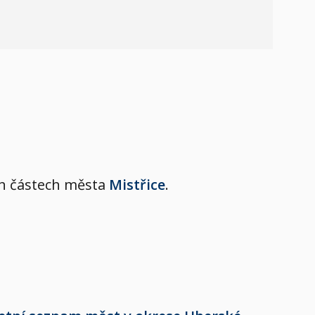
ích částech města
Mistřice
.