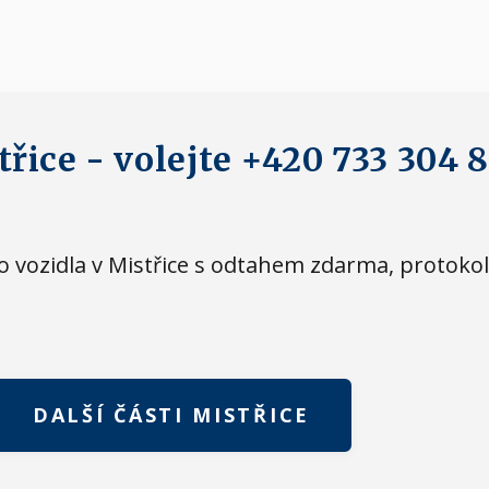
řice - volejte +420 733 304 
eho vozidla v Mistřice s odtahem zdarma, proto
DALŠÍ ČÁSTI MISTŘICE