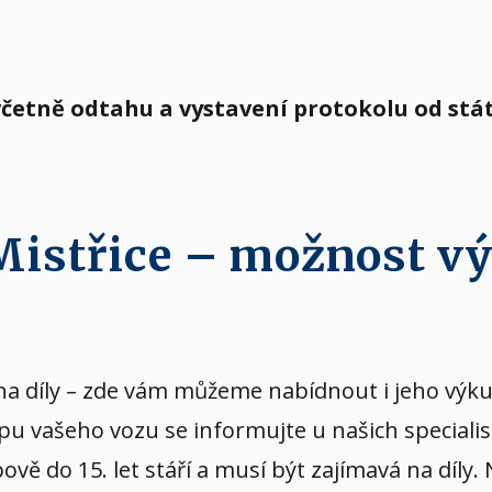
 včetně odtahu a vystavení protokolu od st
 Mistřice – možnost v
vý na díly – zde vám můžeme nabídnout i jeho v
kupu vašeho vozu se informujte u našich speciali
ě do 15. let stáří a musí být zajímavá na díly.