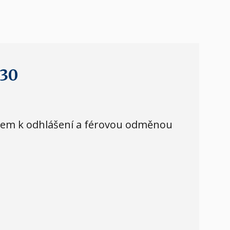
830
kolem k odhlášení a férovou odměnou