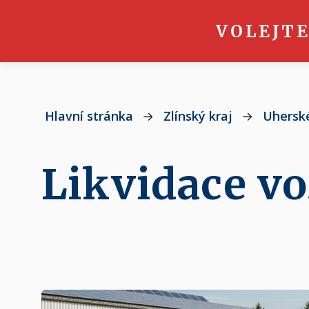
VOLEJTE
Hlavní stránka
→
Zlínský kraj
→
Uherské
Likvidace vo