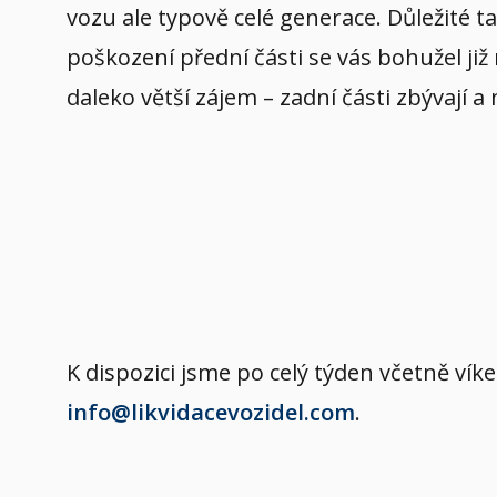
vozu ale typově celé generace. Důležité t
poškození přední části se vás bohužel již
daleko větší zájem – zadní části zbývají a
K dispozici jsme po celý týden včetně v
info@likvidacevozidel.com
.