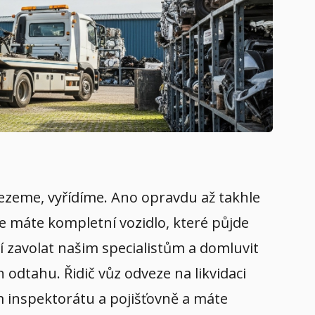
odvezeme, vyřídíme. Ano opravdu až takhle
že máte kompletní vozidlo, které půjde
í zavolat našim specialistům a domluvit
 odtahu. Řidič vůz odveze na likvidaci
ím inspektorátu a pojišťovně a máte