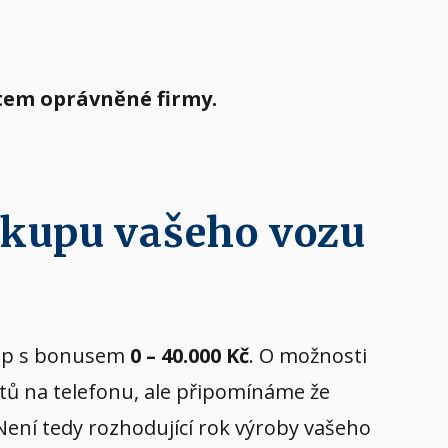
átem oprávněné firmy.
ýkupu vašeho vozu
ýkup s bonusem
0 – 40.000 Kč
. O možnosti
stů na telefonu, ale připomínáme že
 Není tedy rozhodující rok výroby vašeho