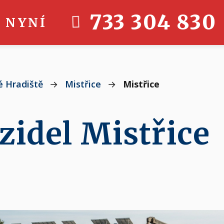
733 304 830
 NYNÍ
 Hradiště
→
Mistřice
→
Mistřice
zidel Mistřice