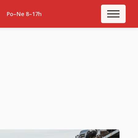
ME
Po–Ne 8–17h