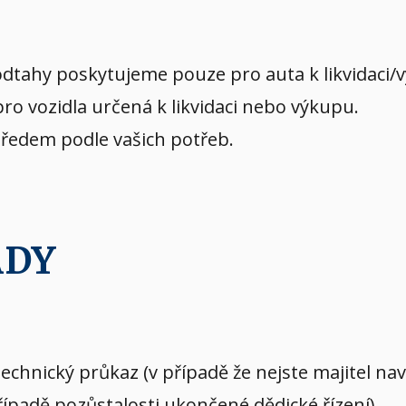
dtahy poskytujeme pouze pro auta k likvidaci/
o vozidla určená k likvidaci nebo výkupu.
předem podle vašich potřeb.
ADY
echnický průkaz (v případě že nejste majitel n
případě pozůstalosti ukončené dědické řízení)