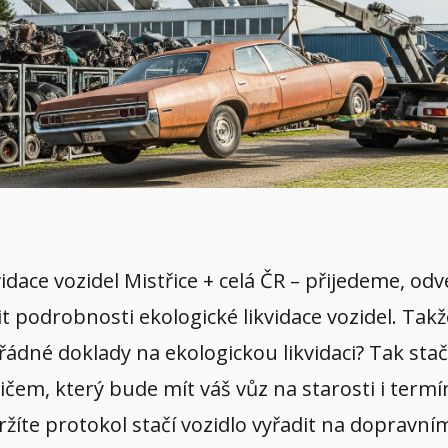
kvidace vozidel Mistřice + celá ČR – přijedeme, 
it podrobnosti ekologické likvidace vozidel. Tak
řádné doklady na ekologickou likvidaci? Tak stač
em, který bude mít váš vůz na starosti i termín
ržíte protokol stačí vozidlo vyřadit na dopravn