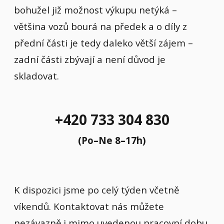
bohužel již možnost výkupu netýká –
většina vozů bourá na předek a o díly z
přední části je tedy daleko větší zájem –
zadní části zbývají a není důvod je
skladovat.
+420 733 304 830
(Po–Ne 8–17h)
K dispozici jsme po celý týden včetně
víkendů. Kontaktovat nás můžete
nezávazně i mimo uvedenou pracovní dobu