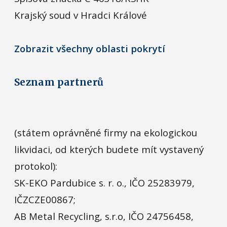
Krajský soud v Hradci Králové
Zobrazit všechny oblasti pokrytí
Seznam partnerů
(státem oprávněné firmy na ekologickou
likvidaci, od kterých budete mít vystavený
protokol):
SK-EKO Pardubice s. r. o., IČO 25283979,
IČZCZE00867;
AB Metal Recycling, s.r.o, IČO 24756458,