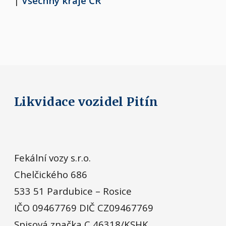
|
Všechny kraje ČR
Likvidace vozidel Pitín
Fekální vozy s.r.o.
Chelčického 686
533 51 Pardubice – Rosice
IČO 09467769 DIČ CZ09467769
Spisová značka C 46318/KSHK