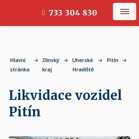
733 304 830
Hlavní
→
Zlínský
→
Uherské
→
Pitín
→
Pit
stránka
kraj
Hradiště
Likvidace vozidel
Pitín