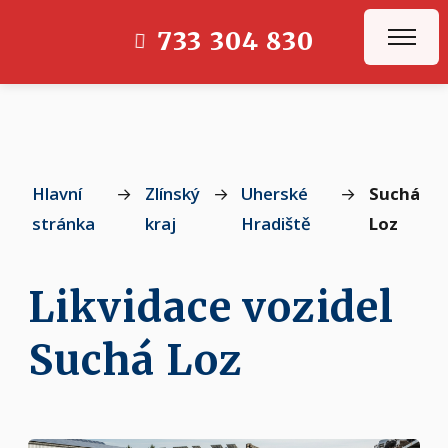
733 304 830
Hlavní
→
Zlínský
→
Uherské
→
Suchá
stránka
kraj
Hradiště
Loz
Likvidace vozidel
Suchá Loz