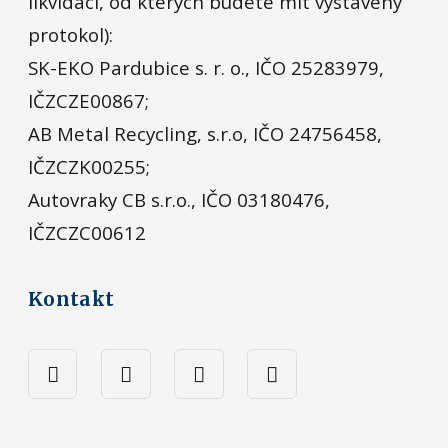
likvidaci, od kterých budete mít vystavený
protokol):
SK-EKO Pardubice s. r. o., IČO 25283979,
IČZCZE00867;
AB Metal Recycling, s.r.o, IČO 24756458,
IČZCZK00255;
Autovraky CB s.r.o., IČO 03180476,
IČZCZC00612
Kontakt