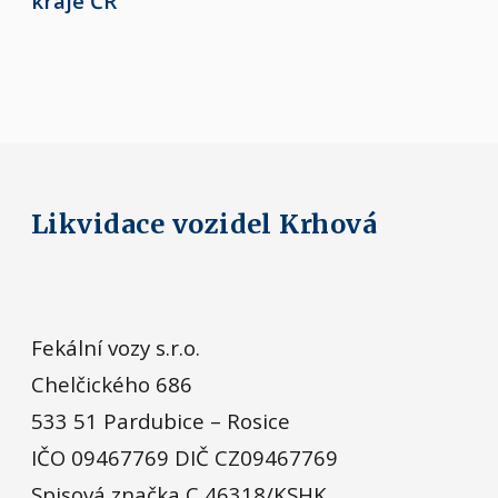
kraje ČR
Likvidace vozidel Krhová
Fekální vozy s.r.o.
Chelčického 686
533 51 Pardubice – Rosice
IČO 09467769 DIČ CZ09467769
Spisová značka C 46318/KSHK