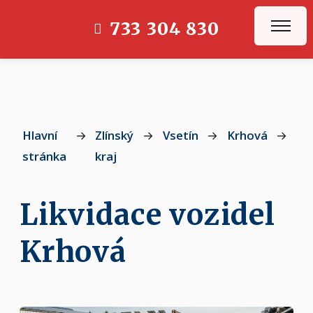
733 304 830
Hlavní
→
Zlínský
→
Vsetín
→
Krhová
→
Kr
stránka
kraj
Likvidace vozidel
Krhová