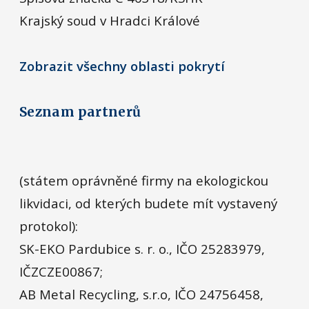
Krajský soud v Hradci Králové
Zobrazit všechny oblasti pokrytí
Seznam partnerů
(státem oprávněné firmy na ekologickou
likvidaci, od kterých budete mít vystavený
protokol):
SK-EKO Pardubice s. r. o., IČO 25283979,
IČZCZE00867;
AB Metal Recycling, s.r.o, IČO 24756458,