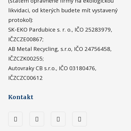
(státem oprávněné firmy na ekologickou
likvidaci, od kterých budete mít vystavený
protokol):
SK-EKO Pardubice s. r. o., IČO 25283979,
IČZCZE00867;
AB Metal Recycling, s.r.o, IČO 24756458,
IČZCZK00255;
Autovraky CB s.r.o., IČO 03180476,
IČZCZC00612
Kontakt