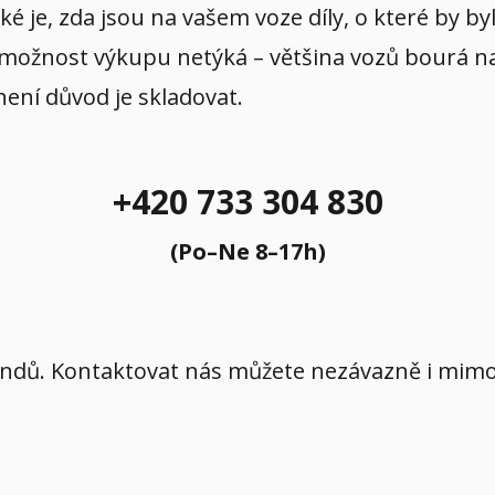
aké je, zda jsou na vašem voze díly, o které by b
 možnost výkupu netýká – většina vozů bourá na p
 není důvod je skladovat.
+420 733 304 830
(Po–Ne 8–17h)
íkendů. Kontaktovat nás můžete nezávazně i mi