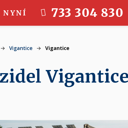
733 304 830
 NYNÍ
→
Vigantice
→
Vigantice
zidel Vigantic