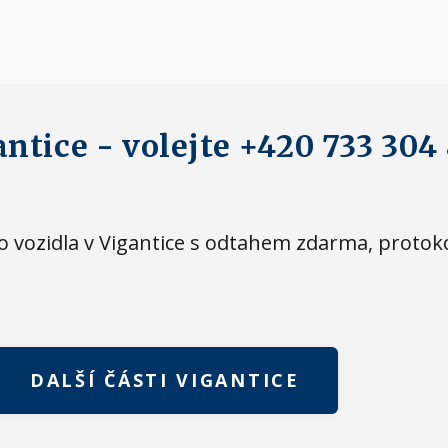
antice - volejte +420 733 304
eho vozidla v Vigantice s odtahem zdarma, prot
DALŠÍ ČÁSTI VIGANTICE