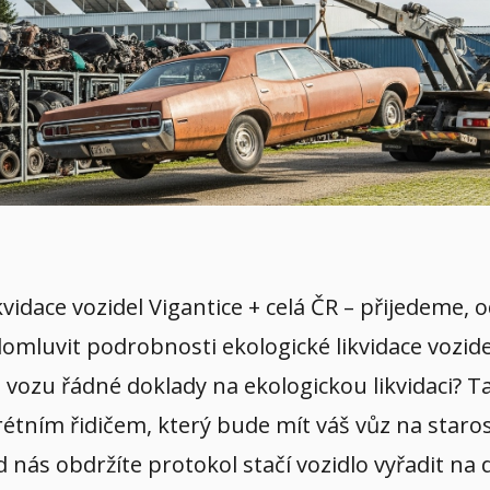
likvidace vozidel Vigantice + celá ČR – přijedeme
 domluvit podrobnosti ekologické likvidace vozid
vozu řádné doklady na ekologickou likvidaci? Ta
tním řidičem, který bude mít váš vůz na starost
 od nás obdržíte protokol stačí vozidlo vyřadit n