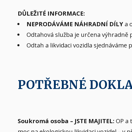
DŮLEŽITÉ INFORMACE:
NEPRODÁVÁME NÁHRADNÍ DÍLY
a o
Odtahová služba je určena výhradně pr
Odtah a likvidaci vozidla sjednáváme 
POTŘEBNÉ DOKL
Soukromá osoba – JSTE MAJITEL:
OP a t
moc na ekologickou likvidaci vozidel – v 