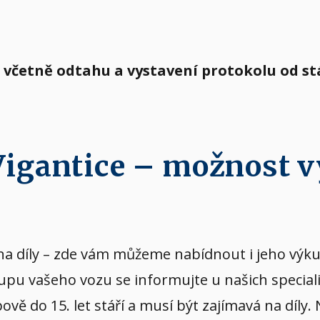
a včetně odtahu a vystavení protokolu od s
 Vigantice – možnost 
vý na díly – zde vám můžeme nabídnout i jeho v
ýkupu vašeho vozu se informujte u našich special
ě do 15. let stáří a musí být zajímavá na díly.