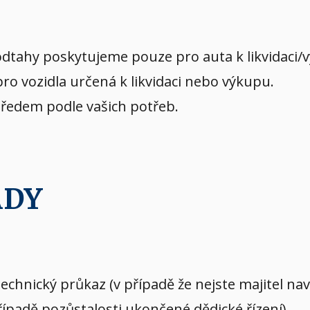
dtahy poskytujeme pouze pro auta k likvidaci/
o vozidla určená k likvidaci nebo výkupu.
předem podle vašich potřeb.
ADY
echnický průkaz (v případě že nejste majitel n
případě pozůstalosti ukončené dědické řízení)