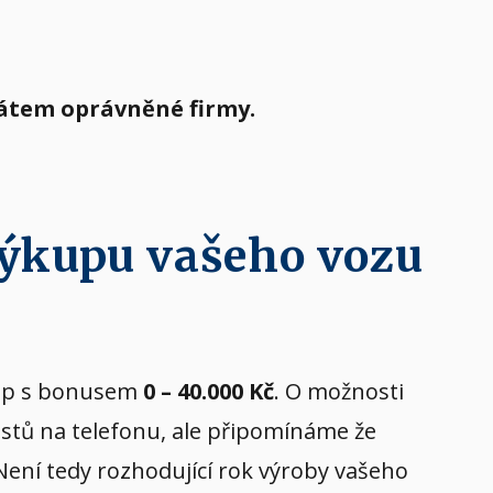
tátem oprávněné firmy.
výkupu vašeho vozu
ýkup s bonusem
0 – 40.000 Kč
. O možnosti
istů na telefonu, ale připomínáme že
 Není tedy rozhodující rok výroby vašeho