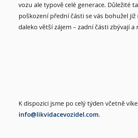
vozu ale typově celé generace. Důležité t
poškození přední části se vás bohužel již
daleko větší zájem – zadní části zbývají a
K dispozici jsme po celý týden včetně v
info@likvidacevozidel.com
.