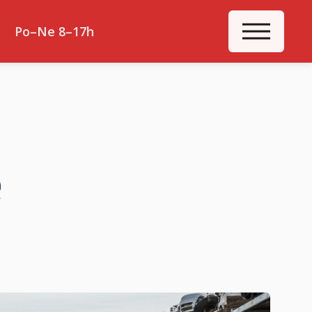
ME
Po–Ne 8–17h
e