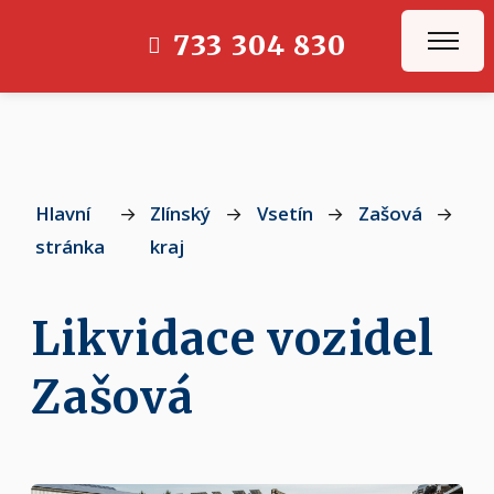
733 304 830
Hlavní
→
Zlínský
→
Vsetín
→
Zašová
→
Za
stránka
kraj
Likvidace vozidel
Zašová