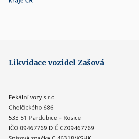
kraje ČR
Likvidace vozidel Zašová
Fekální vozy s.r.o.
Chelčického 686
533 51 Pardubice – Rosice
IČO 09467769 DIČ CZ09467769
Spisová značka C 46318/KSHK