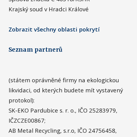
Krajský soud v Hradci Králové
Zobrazit všechny oblasti pokrytí
Seznam partnerů
(státem oprávněné firmy na ekologickou
likvidaci, od kterých budete mít vystavený
protokol):
SK-EKO Pardubice s. r. o., IČO 25283979,
IČZCZE00867;
AB Metal Recycling, s.r.o, IČO 24756458,