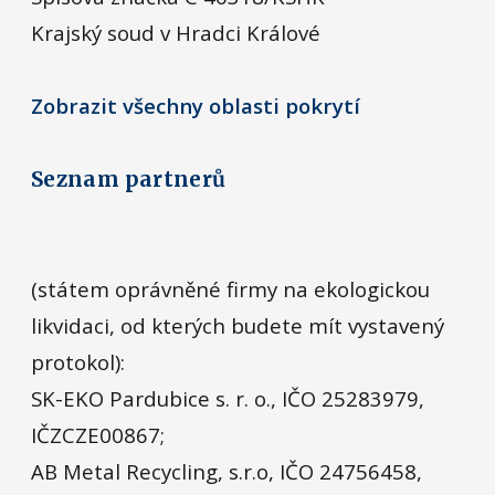
Krajský soud v Hradci Králové
Zobrazit všechny oblasti pokrytí
Seznam partnerů
(státem oprávněné firmy na ekologickou
likvidaci, od kterých budete mít vystavený
protokol):
SK-EKO Pardubice s. r. o., IČO 25283979,
IČZCZE00867;
AB Metal Recycling, s.r.o, IČO 24756458,