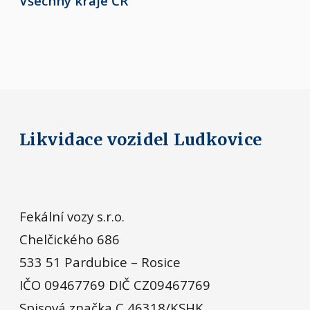
Všechny kraje ČR
Likvidace vozidel Ludkovice
Fekální vozy s.r.o.
Chelčického 686
533 51 Pardubice – Rosice
IČO 09467769 DIČ CZ09467769
Spisová značka C 46318/KSHK