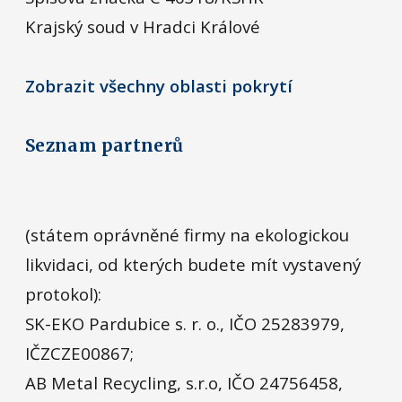
Krajský soud v Hradci Králové
Zobrazit všechny oblasti pokrytí
Seznam partnerů
(státem oprávněné firmy na ekologickou
likvidaci, od kterých budete mít vystavený
protokol):
SK-EKO Pardubice s. r. o., IČO 25283979,
IČZCZE00867;
AB Metal Recycling, s.r.o, IČO 24756458,