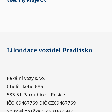
Všechny kraje ČR
Likvidace vozidel Pradlisko
Fekální vozy s.r.o.
Chelčického 686
533 51 Pardubice – Rosice
IČO 09467769 DIČ CZ09467769
Spisová značka C 46318/KSHK