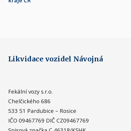
kraje ČR
Likvidace vozidel Návojná
Fekální vozy s.r.o.
Chelčického 686
533 51 Pardubice – Rosice
IČO 09467769 DIČ CZ09467769
Spisová značka C 46318/KSHK