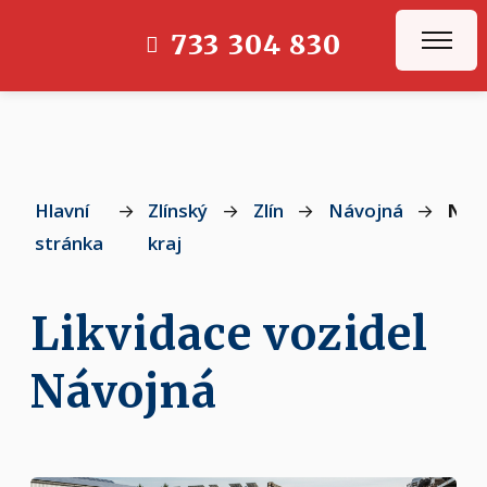
733 304 830
Hlavní
→
Zlínský
→
Zlín
→
Návojná
→
Náv
stránka
kraj
Likvidace vozidel
Návojná