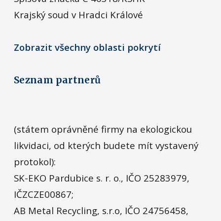
Krajský soud v Hradci Králové
Zobrazit všechny oblasti pokrytí
Seznam partnerů
(státem oprávněné firmy na ekologickou
likvidaci, od kterých budete mít vystavený
protokol):
SK-EKO Pardubice s. r. o., IČO 25283979,
IČZCZE00867;
AB Metal Recycling, s.r.o, IČO 24756458,