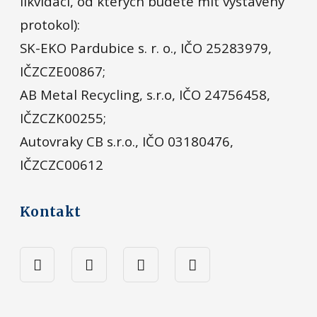
likvidaci, od kterých budete mít vystavený
protokol):
SK-EKO Pardubice s. r. o., IČO 25283979,
IČZCZE00867;
AB Metal Recycling, s.r.o, IČO 24756458,
IČZCZK00255;
Autovraky CB s.r.o., IČO 03180476,
IČZCZC00612
Kontakt