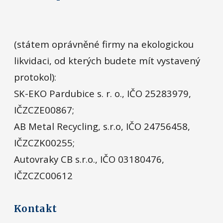
(státem oprávněné firmy na ekologickou
likvidaci, od kterých budete mít vystavený
protokol):
SK-EKO Pardubice s. r. o., IČO 25283979,
IČZCZE00867;
AB Metal Recycling, s.r.o, IČO 24756458,
IČZCZK00255;
Autovraky CB s.r.o., IČO 03180476,
IČZCZC00612
Kontakt