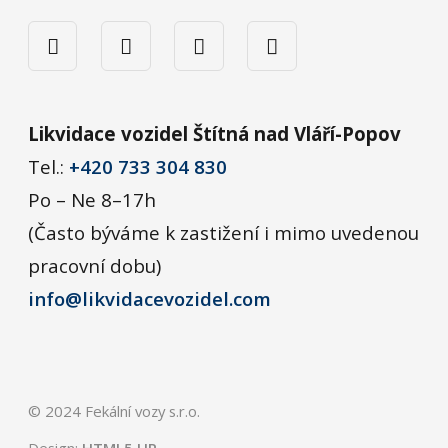
Likvidace vozidel Štítná nad Vláří-Popov
Tel.:
+420 733 304 830
Po – Ne 8–17h
(Často býváme k zastižení i mimo uvedenou
pracovní dobu)
info@likvidacevozidel.com
© 2024 Fekální vozy s.r.o.
Design:
HTML5 UP