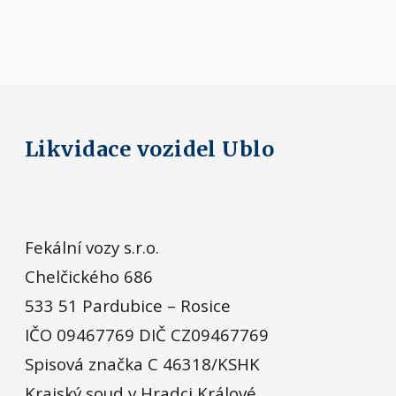
Likvidace vozidel Ublo
Fekální vozy s.r.o.
Chelčického 686
533 51 Pardubice – Rosice
IČO 09467769 DIČ CZ09467769
Spisová značka C 46318/KSHK
Krajský soud v Hradci Králové