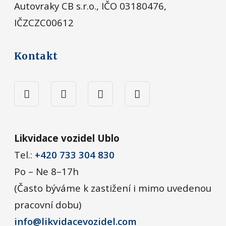
Autovraky CB s.r.o., IČO 03180476,
IČZCZC00612
Kontakt
Likvidace vozidel Ublo
Tel.:
+420 733 304 830
Po – Ne 8–17h
(Často býváme k zastižení i mimo uvedenou
pracovní dobu)
info@likvidacevozidel.com