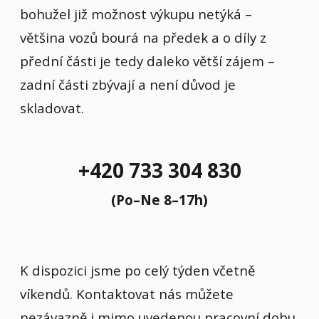
bohužel již možnost výkupu netýká –
většina vozů bourá na předek a o díly z
přední části je tedy daleko větší zájem –
zadní části zbývají a není důvod je
skladovat.
+420 733 304 830
(Po–Ne 8–17h)
K dispozici jsme po celý týden včetně
víkendů. Kontaktovat nás můžete
nezávazně i mimo uvedenou pracovní dobu