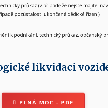
echnický průkaz (v případě že nejste majitel n
případě pozůstalosti ukončené dědické řízení)
vnění k podnikání, technický průkaz, občanský p
ické likvidaci vozide
PLNÁ MOC - PDF