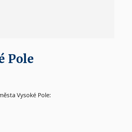
é Pole
 města Vysoké Pole: