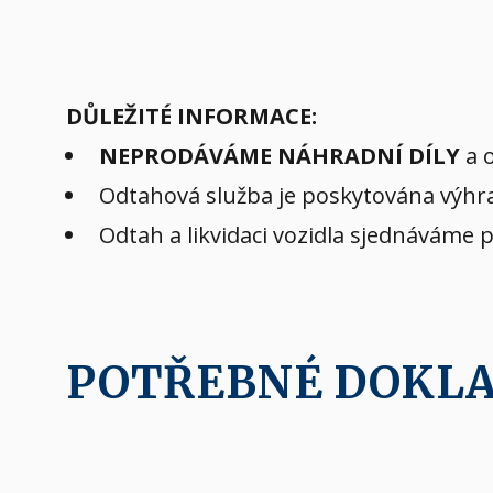
DŮLEŽITÉ INFORMACE:
NEPRODÁVÁME NÁHRADNÍ DÍLY
a o
Odtahová služba je poskytována výhra
Odtah a likvidaci vozidla sjednáváme 
POTŘEBNÉ DOKL