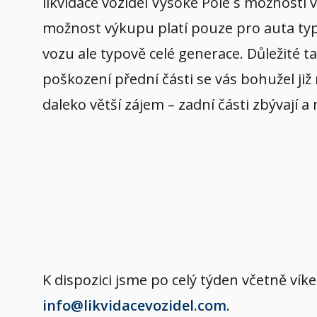
likvidace vozidel Vysoké Pole s možností
možnost výkupu platí pouze pro auta typov
vozu ale typově celé generace. Důležité t
poškození přední části se vás bohužel již
daleko větší zájem – zadní části zbývají a
K dispozici jsme po celý týden včetně v
info@likvidacevozidel.com
.