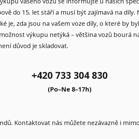
 výkupu vašeho vozu se informujte u našich spec
ě do 15. let stáří a musí být zajímavá na díly.
aké je, zda jsou na vašem voze díly, o které by b
 možnost výkupu netýká – většina vozů bourá na p
 není důvod je skladovat.
+420 733 304 830
(Po–Ne 8–17h)
íkendů. Kontaktovat nás můžete nezávazně i mi