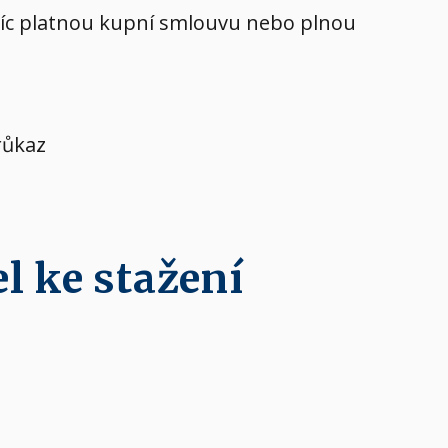
avíc platnou kupní smlouvu nebo plnou
růkaz
l ke stažení