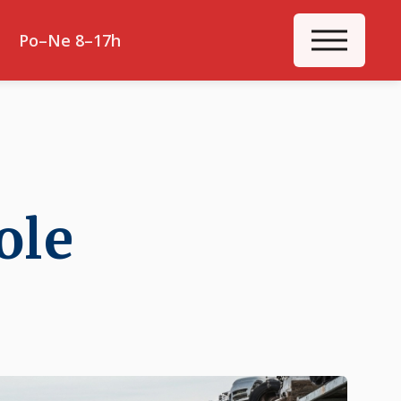
ME
Po–Ne 8–17h
ole