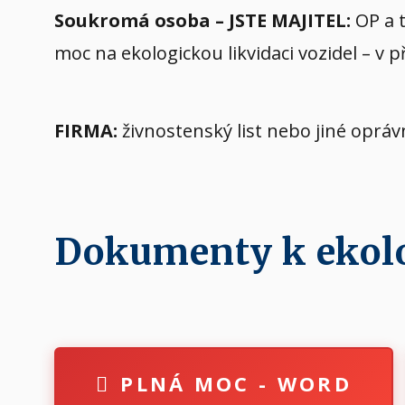
Soukromá osoba – JSTE MAJITEL:
OP a t
moc na ekologickou likvidaci vozidel – v 
FIRMA:
živnostenský list nebo jiné oprá
Dokumenty k ekolog
PLNÁ MOC - WORD