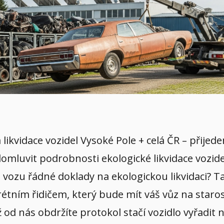
á likvidace vozidel Vysoké Pole + celá ČR – přij
 domluvit podrobnosti ekologické likvidace vozid
vozu řádné doklady na ekologickou likvidaci? Ta
tním řidičem, který bude mít váš vůz na starost
až od nás obdržíte protokol stačí vozidlo vyřadi