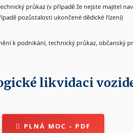
echnický průkaz (v případě že nejste majitel n
případě pozůstalosti ukončené dědické řízení)
vnění k podnikání, technický průkaz, občanský p
ické likvidaci vozide
PLNÁ MOC - PDF