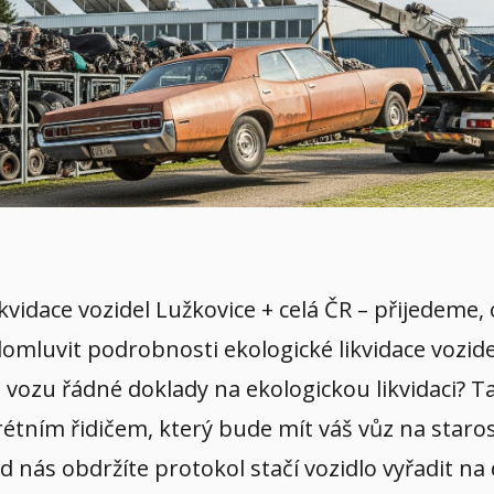
likvidace vozidel Lužkovice + celá ČR – přijedem
 domluvit podrobnosti ekologické likvidace vozid
vozu řádné doklady na ekologickou likvidaci? Ta
tním řidičem, který bude mít váš vůz na starost
 od nás obdržíte protokol stačí vozidlo vyřadit 