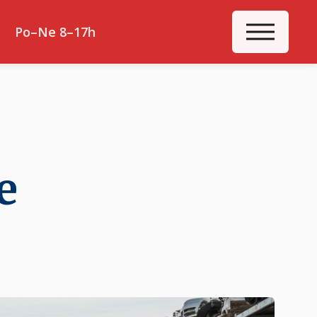
ME
Po–Ne 8–17h
e