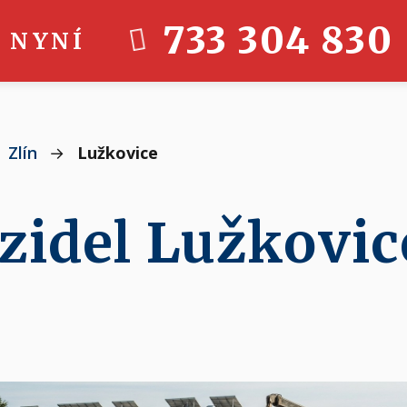
733 304 830
 NYNÍ
Zlín
→
Lužkovice
zidel Lužkovic