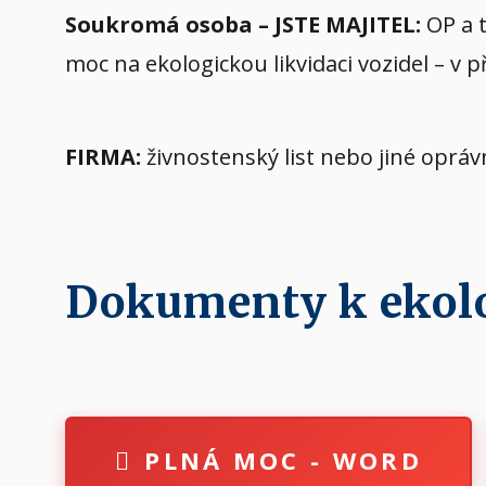
Soukromá osoba – JSTE MAJITEL:
OP a t
moc na ekologickou likvidaci vozidel – v 
FIRMA:
živnostenský list nebo jiné oprá
Dokumenty k ekolog
PLNÁ MOC - WORD