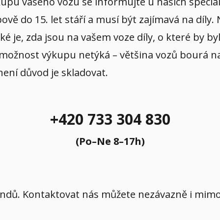
ýkupu vašeho vozu se informujte u našich specia
ě do 15. let stáří a musí být zajímavá na díly.
aké je, zda jsou na vašem voze díly, o které by b
 možnost výkupu netýká – většina vozů bourá na p
 není důvod je skladovat.
+420 733 304 830
(Po–Ne 8–17h)
íkendů. Kontaktovat nás můžete nezávazně i mi