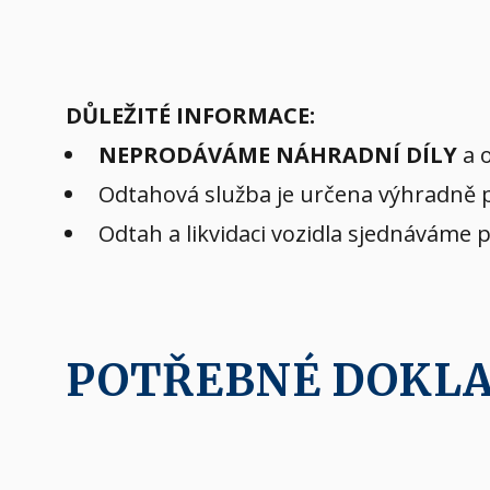
DŮLEŽITÉ INFORMACE:
NEPRODÁVÁME NÁHRADNÍ DÍLY
a o
Odtahová služba je určena výhradně pr
Odtah a likvidaci vozidla sjednáváme 
POTŘEBNÉ DOKL