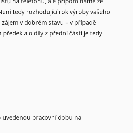
listů na telefonu, ale připomínáme že
 Není tedy rozhodující rok výroby vašeho
yl zájem v dobrém stavu – v případě
ředek a o díly z přední části je tedy
mo uvedenou pracovní dobu na