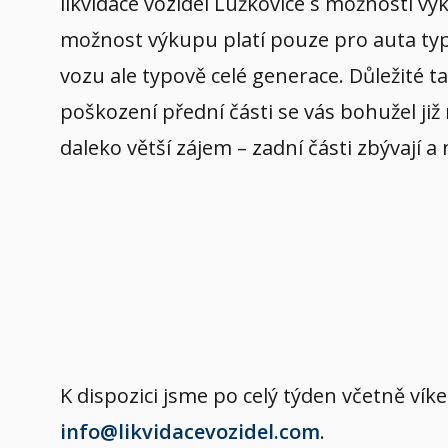
likvidace vozidel Lužkovice s možností v
možnost výkupu platí pouze pro auta typov
vozu ale typově celé generace. Důležité t
poškození přední části se vás bohužel již
daleko větší zájem – zadní části zbývají a
K dispozici jsme po celý týden včetně v
info@likvidacevozidel.com
.